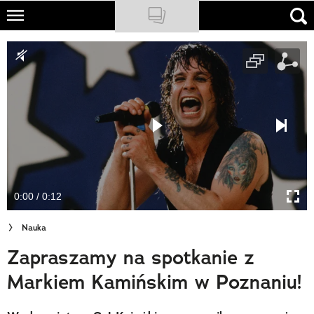
Skip
to
NATIONAL GEOGRAPHIC
main
content
TRAVELER
PODCASTY
Sklep
Newsletter
0:00 / 0:12
Cuda Polski
Nauka
Wielki Konkurs Fotograficzny
Zapraszamy na spotkanie z
Trendbook Podróżniczy
Markiem Kamińskim w Poznaniu!
Polecane