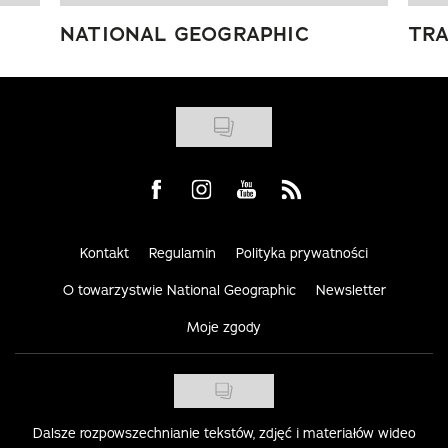
NATIONAL GEOGRAPHIC
TRA
Visit us on Facebook
Visit us on Instagram
Visit us on Youtube
Visit us on Rss
Kontakt
Regulamin
Polityka prywatności
O towarzystwie National Geographic
Newsletter
Moje zgody
Dalsze rozpowszechnianie tekstów, zdjęć i materiałów wideo