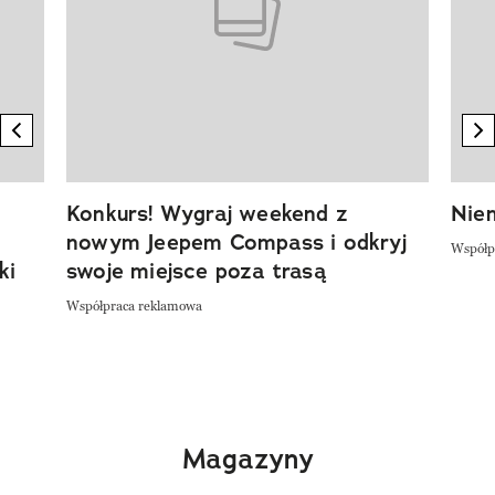
previous element
n
Konkurs! Wygraj weekend z
Niem
nowym Jeepem Compass i odkryj
Współp
ki
swoje miejsce poza trasą
Współpraca reklamowa
Magazyny