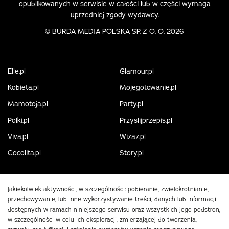
opublikowanych w serwisie w całości lub w części wymaga
uprzedniej zgody wydawcy.
©
BURDA MEDIA POLSKA SP. Z O. O. 2026
Elle.pl
Glamour.pl
Kobieta.pl
Mojegotowanie.pl
Mamotoja.pl
Party.pl
Polki.pl
Przyslijprzepis.pl
Viva.pl
Wizaz.pl
Cocolita.pl
Story.pl
Jakiekolwiek aktywności, w szczególności: pobieranie, zwielokrotnianie,
przechowywanie, lub inne wykorzystywanie treści, danych lub informacji
dostępnych w ramach niniejszego serwisu oraz wszystkich jego podstron,
w szczególności w celu ich eksploracji, zmierzającej do tworzenia,