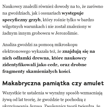
Naukowcy znaleźli również dowody na to, że zarówno
na gwoździach, jak i ossuariach
występuje
specyficzny grzyb
, który rośnie tylko w bardzo
wilgotnych warunkach i nie został znaleziony w
żadnym innym grobowcu w Jerozolimie.
Analiza gwoździ za pomocą mikroskopu
elektronowego wykazała też, że
znajdują się na
nich odłamki drewna, które naukowcy
zidentyfikowali jako cedr, oraz drobne
fragmenty skamieniałych kości
.
Makabryczna pamiątka czy amulet
Wszystkie te ustalenia w wyraźny sposób wzmacniają
żywą od lat teorię, że gwoździe te pochodzą z
ukrzyżowania Jezusa. Zwolennicy teorii twierdzą, że