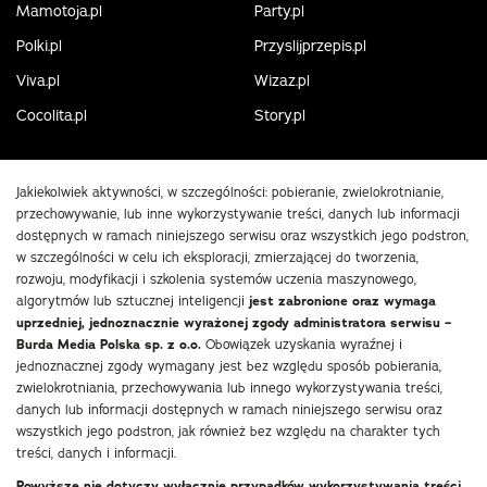
Mamotoja.pl
Party.pl
Polki.pl
Przyslijprzepis.pl
Viva.pl
Wizaz.pl
Cocolita.pl
Story.pl
Jakiekolwiek aktywności, w szczególności: pobieranie, zwielokrotnianie,
przechowywanie, lub inne wykorzystywanie treści, danych lub informacji
dostępnych w ramach niniejszego serwisu oraz wszystkich jego podstron,
w szczególności w celu ich eksploracji, zmierzającej do tworzenia,
rozwoju, modyfikacji i szkolenia systemów uczenia maszynowego,
algorytmów lub sztucznej inteligencji
jest zabronione oraz wymaga
uprzedniej, jednoznacznie wyrażonej zgody administratora serwisu –
Burda Media Polska sp. z o.o.
Obowiązek uzyskania wyraźnej i
jednoznacznej zgody wymagany jest bez względu sposób pobierania,
zwielokrotniania, przechowywania lub innego wykorzystywania treści,
danych lub informacji dostępnych w ramach niniejszego serwisu oraz
wszystkich jego podstron, jak również bez względu na charakter tych
treści, danych i informacji.
Powyższe nie dotyczy wyłącznie przypadków wykorzystywania treści,