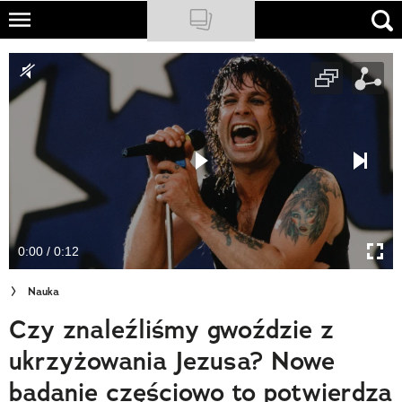
Skip
to
NATIONAL GEOGRAPHIC
main
content
TRAVELER
PODCASTY
Sklep
Newsletter
0:00 / 0:12
Cuda Polski
Nauka
Wielki Konkurs Fotograficzny
Czy znaleźliśmy gwoździe z
Trendbook Podróżniczy
ukrzyżowania Jezusa? Nowe
Polecane
badanie częściowo to potwierdza