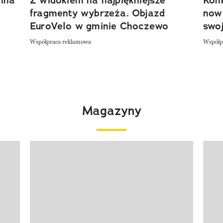
ina
Z widokiem na najpiękniejsze
Kon
fragmenty wybrzeża. Objazd
now
EuroVelo w gminie Choczewo
swoj
Współpraca reklamowa
Współp
Magazyny
Pokazywanie elementu 1 z 4