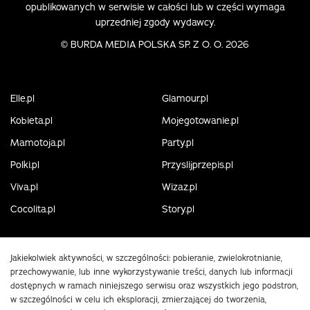
opublikowanych w serwisie w całości lub w części wymaga
uprzedniej zgody wydawcy.
©
BURDA MEDIA POLSKA SP. Z O. O. 2026
Elle.pl
Glamour.pl
Kobieta.pl
Mojegotowanie.pl
Mamotoja.pl
Party.pl
Polki.pl
Przyslijprzepis.pl
Viva.pl
Wizaz.pl
Cocolita.pl
Story.pl
Jakiekolwiek aktywności, w szczególności: pobieranie, zwielokrotnianie,
przechowywanie, lub inne wykorzystywanie treści, danych lub informacji
dostępnych w ramach niniejszego serwisu oraz wszystkich jego podstron,
w szczególności w celu ich eksploracji, zmierzającej do tworzenia,