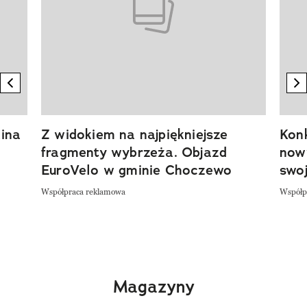
previous element
n
ina
Z widokiem na najpiękniejsze
Kon
fragmenty wybrzeża. Objazd
now
EuroVelo w gminie Choczewo
swoj
Współpraca reklamowa
Współp
Magazyny