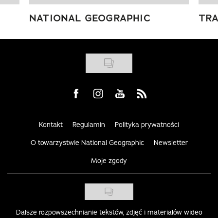
NATIONAL GEOGRAPHIC
TRA
Visit us on Facebook
Visit us on Instagram
Visit us on Youtube
Visit us on Rss
Kontakt
Regulamin
Polityka prywatności
O towarzystwie National Geographic
Newsletter
Moje zgody
Dalsze rozpowszechnianie tekstów, zdjęć i materiałów wideo