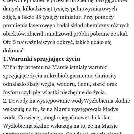
Czerwonej Planecie przesłał na Ziemię 190 gigabitów
danych, kilkadziesiąt tysięcy pełnowymiarowych
zdjęć, a także 35 tysięcy miniatur. Przy pomocy
promienia laserowego badał skład chemiczny różnych
obiektów, zbierał i analizował próbki pobrane ze skał.
Oto 5 najważniejszych odkryć, jakich udało się
dokonać:
1.Warunki sprzyjające życiu
Miliardy lat temu na Marsie istniały warunki
sprzyjające życiu mikrobiologicznemu. Curiosity
odnalazło ślady węgla, wodoru, tlenu, siarki oraz
fosforu czyli pierwiastki niezbędne do życia.
2. Dowody na występowanie wodyWyżłobienia skalne
wskazują na to, że na Marsie występowała kiedyś
woda. Co więcej, mogła sięgać nawet do kolan.
Wyżłobienia skalne wskazują na to, że na Marsie