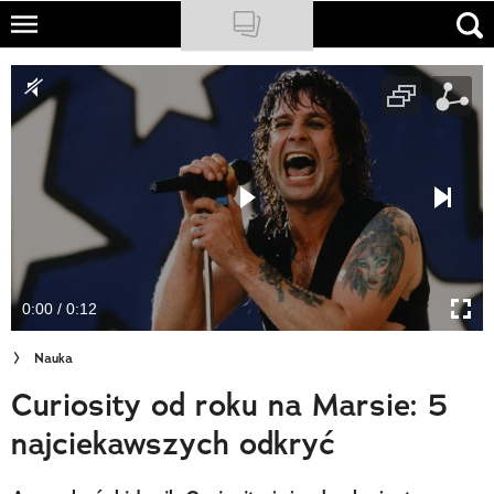
Skip
to
NATIONAL GEOGRAPHIC
main
content
TRAVELER
PODCASTY
Sklep
Newsletter
0:00 / 0:12
Cuda Polski
Nauka
Wielki Konkurs Fotograficzny
Curiosity od roku na Marsie: 5
Trendbook Podróżniczy
najciekawszych odkryć
Polecane