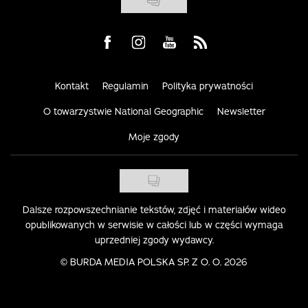
Visit us on Facebook
Visit us on Instagram
Visit us on Youtube
Visit us on Rss
Kontakt
Regulamin
Polityka prywatności
O towarzystwie National Geographic
Newsletter
Moje zgody
Dalsze rozpowszechnianie tekstów, zdjęć i materiałów wideo
opublikowanych w serwisie w całości lub w części wymaga
uprzedniej zgody wydawcy.
©
BURDA MEDIA POLSKA SP. Z O. O. 2026