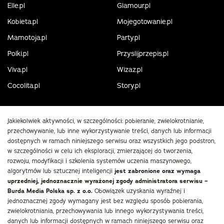
Elle.pl
Glamour.pl
Kobieta.pl
Mojegotowanie.pl
Mamotoja.pl
Party.pl
Polki.pl
Przyslijprzepis.pl
Viva.pl
Wizaz.pl
Cocolita.pl
Story.pl
Jakiekolwiek aktywności, w szczególności: pobieranie, zwielokrotnianie,
przechowywanie, lub inne wykorzystywanie treści, danych lub informacji
dostępnych w ramach niniejszego serwisu oraz wszystkich jego podstron,
w szczególności w celu ich eksploracji, zmierzającej do tworzenia,
rozwoju, modyfikacji i szkolenia systemów uczenia maszynowego,
algorytmów lub sztucznej inteligencji
jest zabronione oraz wymaga
uprzedniej, jednoznacznie wyrażonej zgody administratora serwisu –
Burda Media Polska sp. z o.o.
Obowiązek uzyskania wyraźnej i
jednoznacznej zgody wymagany jest bez względu sposób pobierania,
zwielokrotniania, przechowywania lub innego wykorzystywania treści,
danych lub informacji dostępnych w ramach niniejszego serwisu oraz