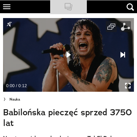
Skip
to
NATIONAL GEOGRAPHIC
main
content
TRAVELER
PODCASTY
Sklep
Newsletter
0:00 / 0:12
Cuda Polski
Nauka
Wielki Konkurs Fotograficzny
Babilońska pieczęć sprzed 3750
Trendbook Podróżniczy
lat
Polecane