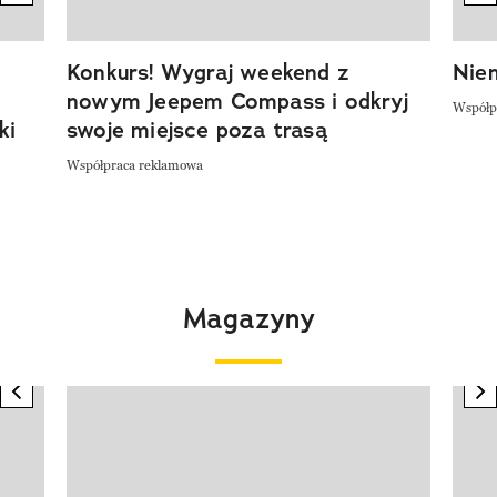
Konkurs! Wygraj weekend z
Niem
nowym Jeepem Compass i odkryj
Współp
ki
swoje miejsce poza trasą
Współpraca reklamowa
Magazyny
previous element
n
Pokazywanie elementu 1 z 4