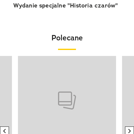
Wydanie specjalne "Historia czarów"
Polecane
Pokazywanie elementu 1 z 20
previous element
n