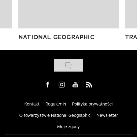
NATIONAL GEOGRAPHIC
TRA
Visit us on Facebook
Visit us on Instagram
Visit us on Youtube
Visit us on Rss
Kontakt
Regulamin
Polityka prywatności
O towarzystwie National Geographic
Newsletter
Moje zgody