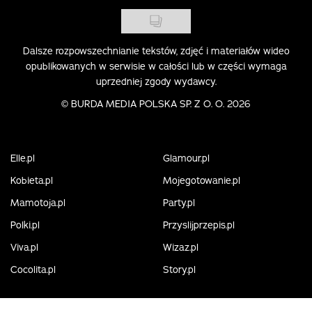
Dalsze rozpowszechnianie tekstów, zdjęć i materiałów wideo
opublikowanych w serwisie w całości lub w części wymaga
uprzedniej zgody wydawcy.
©
BURDA MEDIA POLSKA SP. Z O. O. 2026
Elle.pl
Glamour.pl
Kobieta.pl
Mojegotowanie.pl
Mamotoja.pl
Party.pl
Polki.pl
Przyslijprzepis.pl
Viva.pl
Wizaz.pl
Cocolita.pl
Story.pl