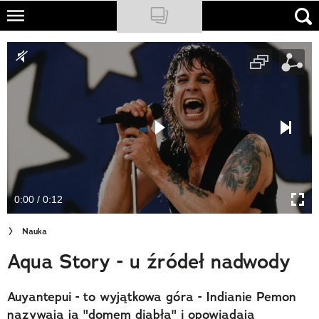
Skip
to
NATIONAL GEOGRAPHIC
main
content
TRAVELER
PODCASTY
Sklep
Newsletter
0:00 / 0:12
Cuda Polski
Nauka
Wielki Konkurs Fotograficzny
Aqua Story - u źródeł nadwody
Trendbook Podróżniczy
Auyantepui - to wyjątkowa góra - Indianie Pemon
Polecane
nazywają ją "domem diabła" i opowiadają