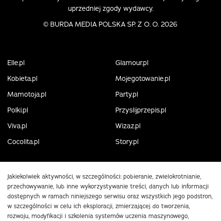
uprzedniej zgody wydawcy.
©
BURDA MEDIA POLSKA SP. Z O. O. 2026
Elle.pl
Glamour.pl
Kobieta.pl
Mojegotowanie.pl
Mamotoja.pl
Party.pl
Polki.pl
Przyslijprzepis.pl
Viva.pl
Wizaz.pl
Cocolita.pl
Story.pl
Jakiekolwiek aktywności, w szczególności: pobieranie, zwielokrotnianie,
przechowywanie, lub inne wykorzystywanie treści, danych lub informacji
dostępnych w ramach niniejszego serwisu oraz wszystkich jego podstron,
w szczególności w celu ich eksploracji, zmierzającej do tworzenia,
rozwoju, modyfikacji i szkolenia systemów uczenia maszynowego,