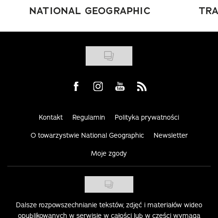
NATIONAL GEOGRAPHIC
TRA
Visit us on Facebook
Visit us on Instagram
Visit us on Youtube
Visit us on Rss
Kontakt
Regulamin
Polityka prywatności
O towarzystwie National Geographic
Newsletter
Moje zgody
Dalsze rozpowszechnianie tekstów, zdjęć i materiałów wideo
opublikowanych w serwisie w całości lub w części wymaga