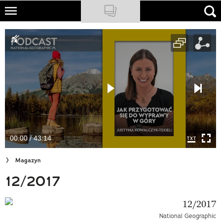
Skip
to
NATIONAL GEOGRAPHIC
main
content
TRAVELER
PODCASTY
Sklep
Newsletter
00:00 / 43:14
Cuda Polski
Magazyn
Wielki Konkurs Fotograficzny
12/2017
Trendbook Podróżniczy
Polecane
National Geographic