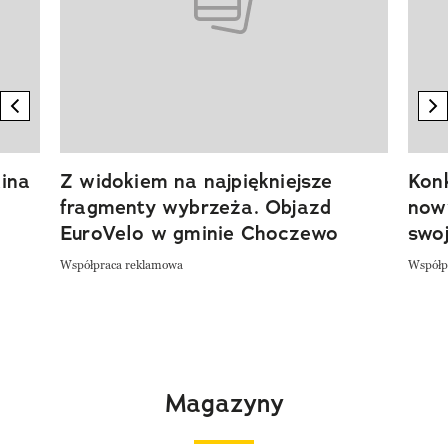
previous element
n
ina
Z widokiem na najpiękniejsze
Kon
fragmenty wybrzeża. Objazd
now
EuroVelo w gminie Choczewo
swoj
Współpraca reklamowa
Współp
Magazyny