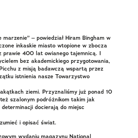
e marzenie” – powiedział Hiram Bingham w
zczone inkaskie miasto wtopione w zbocza
z prawie 400 lat owianego tajemnicą. I
ycielem bez akademickiego przygotowania,
 Picchu z misją badawczą wspartą przez
zątku istnienia nasze Towarzystwo
zakątkach ziemi. Przyznaliśmy już ponad 10
 też szalonym podróżnikom takim jak
 determinacji docierają do miejsc
ozumieć i opisać świat.
uszowym wydaniu magazynu National