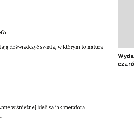
efa
ają doświadczyć świata, w którym to natura
Wydan
czar
ane w śnieżnej bieli są jak metafora
.