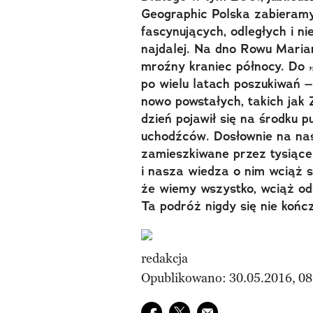
Geographic Polska zabieramy
fascynujących, odległych i ni
najdalej. Na dno Rowu Mariań
mroźny kraniec północy. Do „
po wielu latach poszukiwań –
nowo powstałych, takich jak 
dzień pojawił się na środku pu
uchodźców. Dosłownie na na
zamieszkiwane przez tysiące 
i nasza wiedza o nim wciąż s
że wiemy wszystko, wciąż o
Ta podróż nigdy się nie kończy
redakcja
Opublikowano: 30.05.2016, 08
Udostępnij na facebook
Udostępnij na twitter
E-mail do przyjaciela