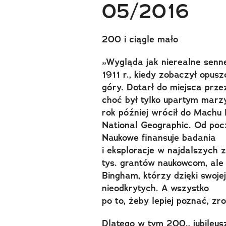
05/2016
200 i ciągle mało
„Wygląda jak nierealne senn
1911 r., kiedy zobaczył opus
góry. Dotarł do miejsca prze
choć był tylko upartym marz
rok później wrócił do Machu
National Geographic. Od poc
Naukowe finansuje badania
i eksploracje w najdalszych 
tys. grantów naukowcom, ale
Bingham, którzy dzięki swojej
nieodkrytych. A wszystko
po to, żeby lepiej poznać, zr
Dlatego w tym 200., jubile