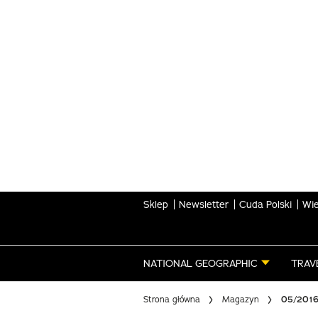
Skip
to
main
content
Sklep
Newsletter
Cuda Polski
Wie
NATIONAL GEOGRAPHIC
TRAV
Strona główna
Magazyn
05/201