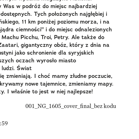
 Was w podróż do miejsc najbardziej
edostępnych. Tych położonych najgłębiej i
skiego, 11 km poniżej poziomu morza, i na
jądra ciemności” i do miejsc odnalezionych
 Machu Picchu, Troi, Petry. Ale także do
Zaatari, gigantyczny obóz, który z dnia na
styni jako schronienie dla syryjskich
szych oczach wyrosło miasto
ludzi. Świat
ię zmieniają. I choć mamy złudne poczucie,
dkrywamy nowe tajemnice, zmieniamy mapy.
. I właśnie to jest w niej najlepsze!
:59