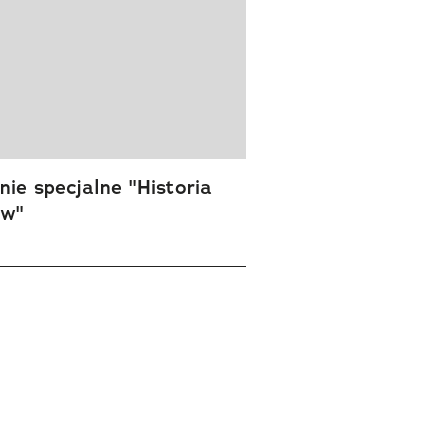
ie specjalne "Historia
ów"