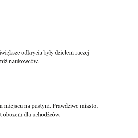
h
jwiększe odkrycia były dziełem raczej
 niż naukowców.
ym miejscu na pustyni. Prawdziwe miasto,
est obozem dla uchodźców.