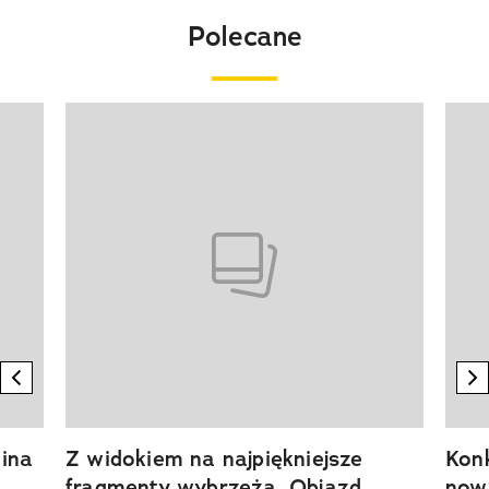
Polecane
Pokazywanie elementu 1 z 20
previous element
n
ina
Z widokiem na najpiękniejsze
Kon
fragmenty wybrzeża. Objazd
now