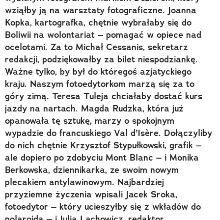
wziąłby ją na warsztaty fotograficzne. Joanna
Kopka, kartografka, chętnie wybrałaby się do
Boliwii na wolontariat – pomagać w opiece nad
ocelotami. Za to Michał Cessanis, sekretarz
redakcji, podziękowałby za bilet niespodziankę.
Ważne tylko, by był do któregoś azjatyckiego
kraju. Naszym fotoedytorkom marzą się za to
góry zimą. Teresa Tuleja chciałaby dostać kurs
jazdy na nartach. Magda Rudzka, która już
opanowała tę sztukę, marzy o spokojnym
wypadzie do francuskiego Val d’Isère. Dołączyliby
do nich chętnie Krzysztof Stypułkowski, grafik –
ale dopiero po zdobyciu Mont Blanc – i Monika
Berkowska, dziennikarka, ze swoim nowym
plecakiem antylawinowym. Najbardziej
przyziemne życzenia wpisali Jacek Sroka,
fotoedytor – który ucieszyłby się z wkładów do
polaroida – i Julia Lachowicz, redaktor