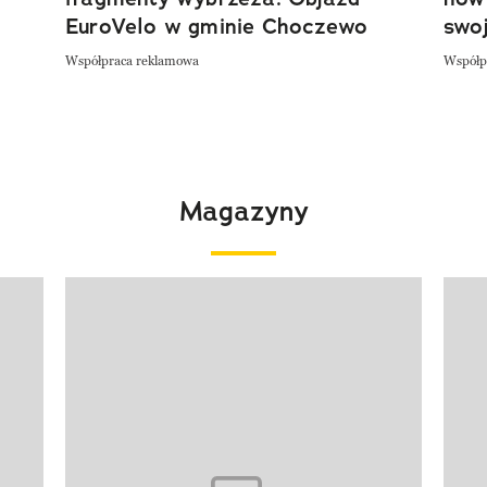
EuroVelo w gminie Choczewo
swoj
Współpraca reklamowa
Współp
Magazyny
Pokazywanie elementu 1 z 4