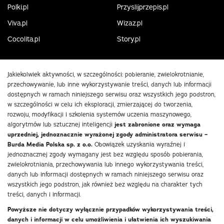
Polki.pl
Przyslijprzepis.pl
Viva.pl
Wizaz.pl
Cocolita.pl
Story.pl
Jakiekolwiek aktywności, w szczególności: pobieranie, zwielokrotnianie,
przechowywanie, lub inne wykorzystywanie treści, danych lub informacji
dostępnych w ramach niniejszego serwisu oraz wszystkich jego podstron,
w szczególności w celu ich eksploracji, zmierzającej do tworzenia,
rozwoju, modyfikacji i szkolenia systemów uczenia maszynowego,
algorytmów lub sztucznej inteligencji
jest zabronione oraz wymaga
uprzedniej, jednoznacznie wyrażonej zgody administratora serwisu –
Burda Media Polska sp. z o.o.
Obowiązek uzyskania wyraźnej i
jednoznacznej zgody wymagany jest bez względu sposób pobierania,
zwielokrotniania, przechowywania lub innego wykorzystywania treści,
danych lub informacji dostępnych w ramach niniejszego serwisu oraz
wszystkich jego podstron, jak również bez względu na charakter tych
treści, danych i informacji.
Powyższe nie dotyczy wyłącznie przypadków wykorzystywania treści,
danych i informacji w celu umożliwienia i ułatwienia ich wyszukiwania