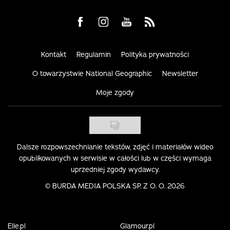
Visit us on Facebook
Visit us on Instagram
Visit us on Youtube
Visit us on Rss
Kontakt
Regulamin
Polityka prywatności
O towarzystwie National Geographic
Newsletter
Moje zgody
Dalsze rozpowszechnianie tekstów, zdjęć i materiałów wideo
opublikowanych w serwisie w całości lub w części wymaga
uprzedniej zgody wydawcy.
©
BURDA MEDIA POLSKA SP. Z O. O. 2026
Elle.pl
Glamour.pl