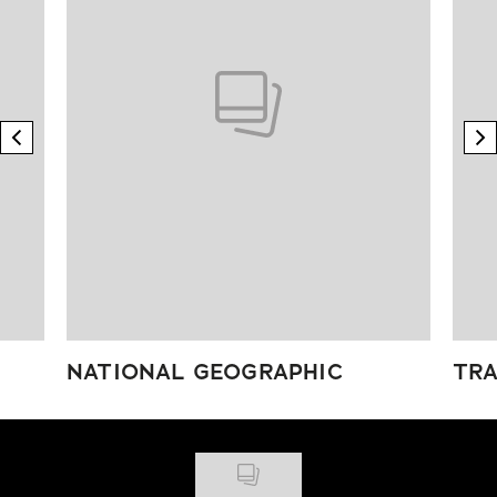
previous element
n
NATIONAL GEOGRAPHIC
TRA