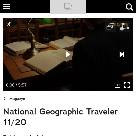
Skip
to
NATIONAL GEOGRAPHIC
main
content
TRAVELER
PODCASTY
Sklep
Newsletter
0:00 / 5:57
Cuda Polski
Magazyn
Wielki Konkurs Fotograficzny
National Geographic Traveler
Trendbook Podróżniczy
11/20
Polecane