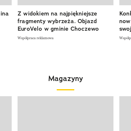
ina
Z widokiem na najpiękniejsze
Kon
fragmenty wybrzeża. Objazd
now
EuroVelo w gminie Choczewo
swoj
Współpraca reklamowa
Współp
Magazyny
Pokazywanie elementu 1 z 4