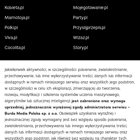
Kobieta.pl
Mojegotowanie.pl
Mamotoja.pl
Party.pl
Polki.pl
Przyslijprzepis.pl
Viva.pl
Wizaz.pl
Cocolita.pl
Story.pl
Jakiekolwiek aktywności, w szczególności: pobieranie, zwielokrotnianie,
przechowywanie, lub inne wykorzystywanie treści, danych lub informacji
dostępnych w ramach niniejszego serwisu oraz wszystkich jego podstron,
w szczególności w celu ich eksploracji, zmierzającej do tworzenia,
rozwoju, modyfikacji i szkolenia systemów uczenia maszynowego,
algorytmów lub sztucznej inteligencji
jest zabronione oraz wymaga
uprzedniej, jednoznacznie wyrażonej zgody administratora serwisu –
Burda Media Polska sp. z o.o.
Obowiązek uzyskania wyraźnej i
jednoznacznej zgody wymagany jest bez względu sposób pobierania,
zwielokrotniania, przechowywania lub innego wykorzystywania treści,
danych lub informacji dostępnych w ramach niniejszego serwisu oraz
wszystkich jego podstron, jak również bez względu na charakter tych