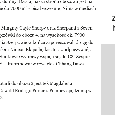
o dumny. Dzisiaj nasza strona obozowa jest na
ie do 7600 m” - pisał wcześniej Nims w mediach
em Mingmy Gayle Sherpy oraz Sherpami z Seven
ęczówki do obozu 4, na wysokość ok. 7900
nia Szerpowie w końcu zaporęczowali drogę do
połem Nimsa. Ekipa będzie teraz odpoczywać, a
Pokazy
członkowie wyprawy wspięli się do C2! Zespół
ej” - informował w czwartek Chhang Dawa
tarli do obozu 2 jest też Magdalena
 Oswald Rodrigo Pereira. Po nocy spędzonej w
3.