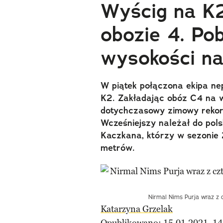
Wyścig na K
obozie 4. Pob
wysokości n
W piątek połączona ekipa ne
K2. Zakładając obóz C4 na 
dotychczasowy zimowy rekor
Wcześniejszy należał do polsk
Kaczkana, którzy w sezoni
metrów.
Nirmal Nims Purja wraz z 
Katarzyna Grzelak