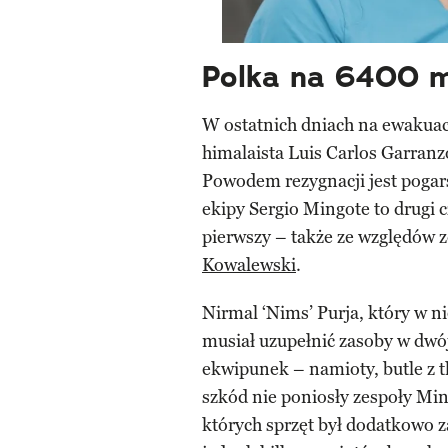
Polka na 6400 
W ostatnich dniach na ewakuacj
himalaista Luis Carlos Garranz
Powodem rezygnacji jest pogars
ekipy Sergio Mingote to drugi 
pierwszy – także ze względów
Kowalewski
.
Nirmal ‘Nims’ Purja, który w n
musiał uzupełnić zasoby w dwój
ekwipunek – namioty, butle z t
szkód nie poniosły zespoły Mi
których sprzęt był dodatkowo z