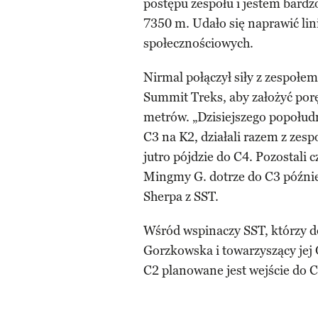
postępu zespołu i jestem bardz
7350 m. Udało się naprawić lin
społecznościowych.
Nirmal połączył siły z zespoł
Summit Treks, aby założyć por
metrów. „Dzisiejszego popołud
C3 na K2, działali razem z zes
jutro pójdzie do C4. Pozostali 
Mingmy G. dotrze do C3 późni
Sherpa z SST.
Wśród wspinaczy SST, którzy do
Gorzkowska i towarzyszący jej
C2 planowane jest wejście do C