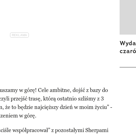
Wydan
czar
ruszamy w górę! Cele ambitne, dojść z bazy do
yli przejść trasę, którą ostatnio szliśmy z 3
 że to będzie najcięższy dzień w moim życiu” -
szeniem w górę.
ściśle współpracował” z pozostałymi Sherpami