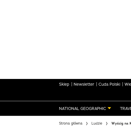
Skip
to
main
content
Sklep
Newsletter
Cuda Polski
Wie
NATIONAL GEOGRAPHIC
TRAV
Strona główna
Ludzie
Wyścig na K