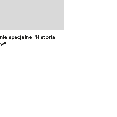
ie specjalne "Historia
ów"