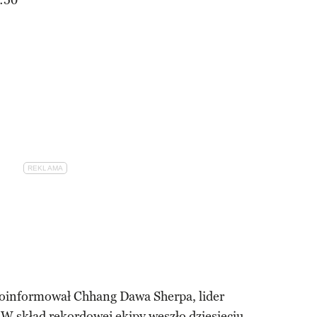
:50
oinformował Chhang Dawa Sherpa, lider
 skład rekordowej ekipy weszło dziesięciu