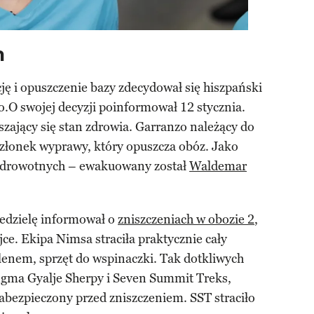
m
ę i opuszczenie bazy zdecydował się hiszpański
o.O swojej decyzji poinformował 12 stycznia.
zający się stan zdrowia. Garranzo należący do
członek wyprawy, który opuszcza obóz. Jako
 zdrowotnych – ewakuowany został
Waldemar
iedzielę informował o
zniszczeniach w obozie 2
,
ce. Ekipa Nimsa straciła praktycznie cały
lenem, sprzęt do wspinaczki. Tak dotkliwych
ngma Gyalje Sherpy i Seven Summit Treks,
abezpieczony przed zniszczeniem. SST straciło