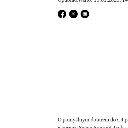
Opublikowano: 15.01.2021, 14
Udostępnij na facebook
Udostępnij na twitter
E-mail do przyjaciela
O pomyślnym dotarciu do C4 p
wyprawy Seven Summit Treks. W