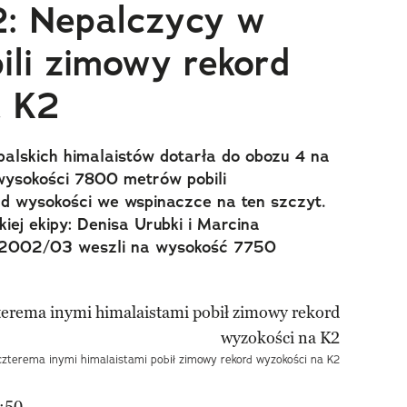
2: Nepalczycy w
ili zimowy rekord
a K2
palskich himalaistów dotarła do obozu 4 na
wysokości 7800 metrów pobili
d wysokości we wspinaczce na ten szczyt.
iej ekipy: Denisa Urubki i Marcina
e 2002/03 weszli na wysokość 7750
czterema inymi himalaistami pobił zimowy rekord wyzokości na K2