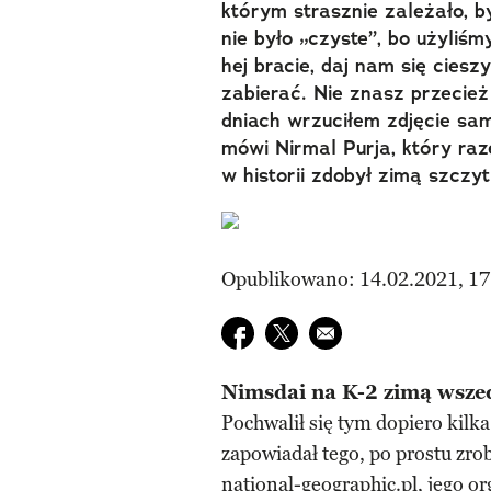
którym strasznie zależało, 
nie było „czyste”, bo użyliś
hej bracie, daj nam się cieszy
zabierać. Nie znasz przecie
dniach wrzuciłem zdjęcie same
mówi Nirmal Purja, który ra
w historii zdobył zimą szczy
Opublikowano: 14.02.2021, 17
Udostępnij na facebook
Udostępnij na twitter
E-mail do przyjaciela
Nimsdai na K-2 zimą wszed
Pochwalił się tym dopiero kilk
zapowiadał tego, po prostu zro
national-geographic.pl, jego o