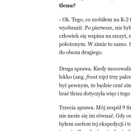
tlenu?
- Ok. Tego, co zrobiłem na K-2 
wyobrazić. Po pierwsze, nie b
człowiek się wspina na szczyt, 
położonym. W zimie to samo. Sę
do obozu drugiego.
Druga sprawa. Kiedy mocowaliś
lekko (ang.
) trzy pal
frost nip
być pewnym, że będzie czuć zimn
brać tlenu dotyczyła więc i tego
Trzecia sprawa. Mój zespół 9 Sz
nie może się im równać. Gdy oni
byłem szefem tej ekspedycji i 