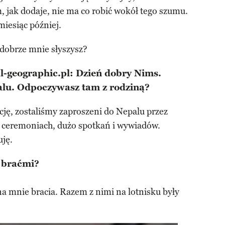
m, jak dodaje, nie ma co robić wokół tego szumu.
iesiąc później.
 dobrze mnie słyszysz?
l-geographic.pl: Dzień dobry Nims.
palu. Odpoczywasz tam z rodziną?
ję, zostaliśmy zaproszeni do Nepalu przez
u ceremoniach, dużo spotkań i wywiadów.
uję.
z braćmi?
na mnie bracia. Razem z nimi na lotnisku były