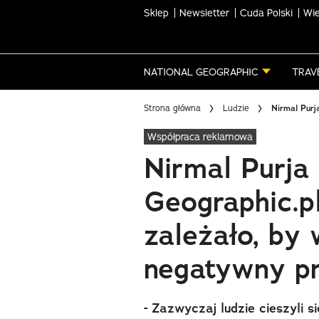
Sklep
Newsletter
Cuda Polski
Wie
Skip
to
main
NATIONAL GEOGRAPHIC
TRAV
content
Strona główna
Ludzie
Nirmal Purj
Współpraca reklamowa
Nirmal Purja 
Geographic.pl
zależało, by
negatywny pr
- Zazwyczaj ludzie cieszyli s