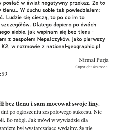
by posłać w świat negatywny przekaz. Że to
my tlenu… W duchu sobie tak powiedziałem:
ć. Ludzie się cieszą, to po co im to
ż szczegółów. Dlatego dopiero po dwóch
go siebie, jak wspinam się bez tlenu -
zem z zespołem Nepalczyków, jako pierwszy
t K2, w rozmowie z national-geographic.pl
Copyright @nimsdai
:59
ł bez tlenu i sam mocował swoje liny.
a dni po ogłoszeniu zespołowego sukcesu. Nie
bił. Bo mógł. Jak mówi w wywiadzie dla
rganizm był wystarczająco wydajny, że nie