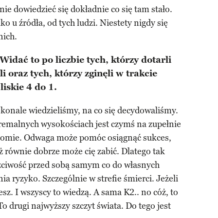
nie dowiedzieć się dokładnie co się tam stało.
o u źródła, od tych ludzi. Niestety nigdy się
nich.
 Widać to po liczbie tych, którzy dotarli
li oraz tych, którzy zginęli w trakcie
iskie 4 do 1.
skonale wiedzieliśmy, na co się decydowaliśmy.
remalnych wysokościach jest czymś na zupełnie
iomie. Odwaga może pomóc osiągnąć sukces,
eż równie dobrze może cię zabić. Dlatego tak
czciwość przed sobą samym co do własnych
ia ryzyko. Szczególnie w strefie śmierci. Jeżeli
sz. I wszyscy to wiedzą. A sama K2.. no cóż, to
o drugi najwyższy szczyt świata. Do tego jest