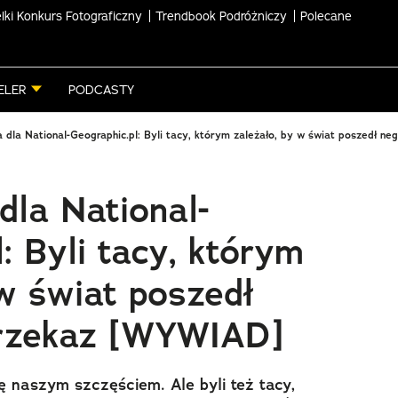
lki Konkurs Fotograficzny
Trendbook Podróżniczy
Polecane
ELER
PODCASTY
a dla National-Geographic.pl: Byli tacy, którym zależało, by w świat poszedł n
dla National-
: Byli tacy, którym
 w świat poszedł
zekaz​​ [WYWIAD]
ię naszym szczęściem. Ale byli też tacy,