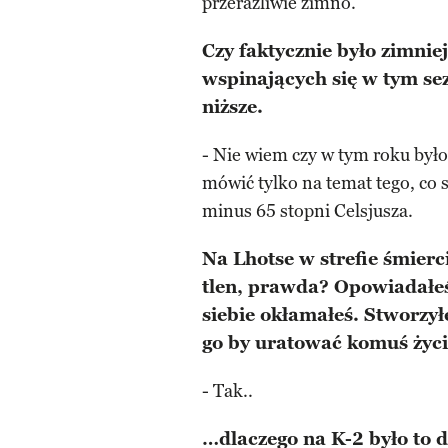
przeraźliwie zimno.
Czy faktycznie było zimnie
wspinających się w tym sez
niższe.
- Nie wiem czy w tym roku było
mówić tylko na temat tego, co
minus 65 stopni Celsjusza.
Na Lhotse w strefie śmierci
tlen, prawda? Opowiadałeś,
siebie okłamałeś. Stworzyłe
go by uratować komuś życ
- Tak..
…dlaczego na K-2 było to d