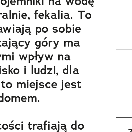
pojemniki na wodę
alnie, fekalia. To
awiają po sobie
zający góry ma
ymi wpływ na
sko i ludzi, dla
to miejsce jest
domem.
ości trafiają do