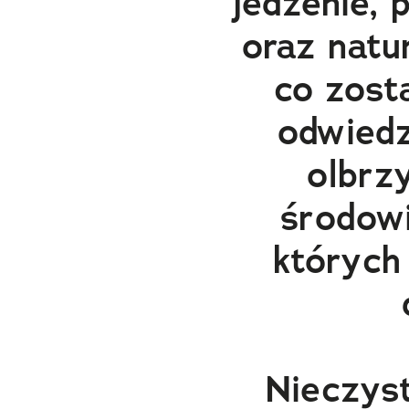
jedzenie, 
oraz natur
co zost
odwied
olbrz
środowi
których 
Nieczyst