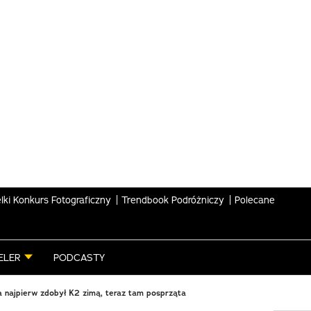
lki Konkurs Fotograficzny
Trendbook Podróżniczy
Polecane
ELER
PODCASTY
a najpierw zdobył K2 zimą, teraz tam posprząta