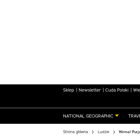
Skip
to
main
content
Sklep
Newsletter
Cuda Polski
Wie
NATIONAL GEOGRAPHIC
TRAV
Strona główna
Ludzie
Nirmal Purj