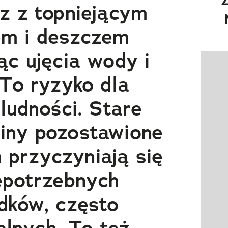
z z topniejącym
em i deszczem
ąc ujęcia wody i
Pokazy
 To ryzyko dla
 ludności. Stare
liny pozostawione
 przyczyniają się
epotrzebnych
dków, często