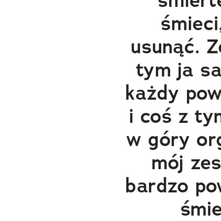
śmiert
śmieci
usunąć. Z
tym ja s
każdy pow
i coś z ty
w góry or
mój ze
bardzo po
śmie