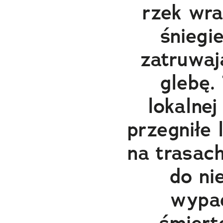
rzek wra
śniegi
zatruwaj
glebę.
lokalnej
przegniłe 
na trasach
do ni
wypa