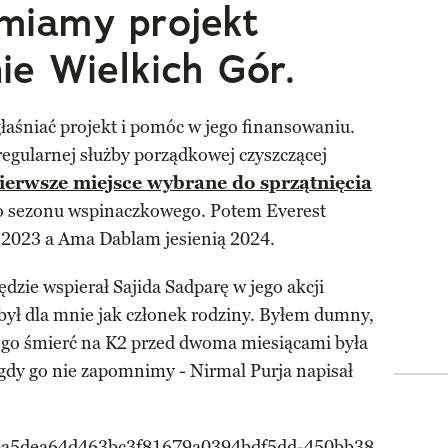
miamy projekt
ie Wielkich Gór.
łaśniać projekt i pomóc w jego finansowaniu.
regularnej służby porządkowej czyszczącej
ierwsze miejsce wybrane do sprzątnięcia
go sezonu wspinaczkowego. Potem Everest
 2023 a Ama Dablam jesienią 2024.
dzie wspierał Sajida Sadparę w jego akcji
, był dla mnie jak członek rodziny. Byłem dumny,
ego śmierć na K2 przed dwoma miesiącami była
igdy go nie zapomnimy - Nirmal Purja napisał