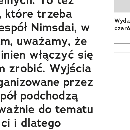
elnych. To też
, które trzeba
Wydan
espół Nimsdai, w
czar
am, uważamy, że
inien włączyć się
m zrobić. Wyjścia
ganizowane przez
spół podchodzą
ważnie do tematu
ci i dlatego