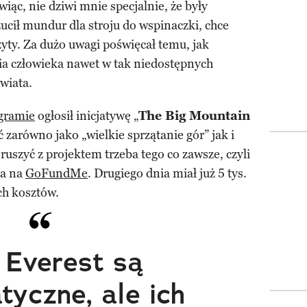
iąc, nie dziwi mnie specjalnie, że były
ucił mundur dla stroju do wspinaczki, chce
zyty. Za dużo uwagi poświęcał temu, jak
a człowieka nawet w tak niedostępnych
wiata.
gramie
ogłosił inicjatywę „
The Big Mountain
 zarówno jako „wielkie sprzątanie gór” jak i
 ruszyć z projektem trzeba tego co zawsze, czyli
ka na
GoFundMe
. Drugiego dnia miał już 5 tys.
ch kosztów.
 Everest są
tyczne, ale ich