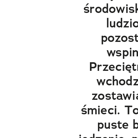
środowis
ludzi
pozos
wspin
Przecięt
wchodz
zostawi
śmieci. T
puste b