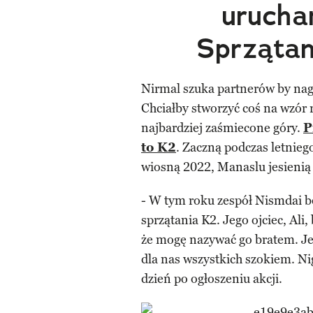
urucha
Sprzątan
Nirmal szuka partnerów by nag
Chciałby stworzyć coś na wzór 
najbardziej zaśmiecone góry.
P
to K2
. Zaczną podczas letnie
wiosną 2022, Manaslu jesienią
- W tym roku zespół Nismdai bę
sprzątania K2. Jego ojciec, Ali
że mogę nazywać go bratem. J
dla nas wszystkich szokiem. N
dzień po ogłoszeniu akcji.