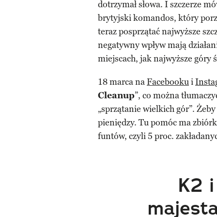
dotrzymał słowa. I szczerze mów
brytyjski komandos, który porz
teraz posprzątać najwyższe szc
negatywny wpływ mają działani
miejscach, jak najwyższe góry ś
18 marca na
Facebooku
i
Insta
Cleanup
”, co można tłumaczyć
„sprzątanie wielkich gór”. Żeby
pieniędzy. Tu pomóc ma zbiór
funtów, czyli 5 proc. zakładany
K2 i
majesta