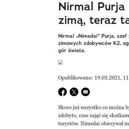
Nirmal Purja
zimą, teraz 
Nirmal „Nimsdai” Purja, sze
zimowych zdobywców K2, ogło
gór świata.
Opublikowano: 19.03.2021, 11
Udostępnij na facebook
Udostępnij na twitter
E-mail do przyjaciela
Skoro już wszystko co można b
zdobyto, czas zająć się skutkam
turystów. Nimsdai obiecywał mi