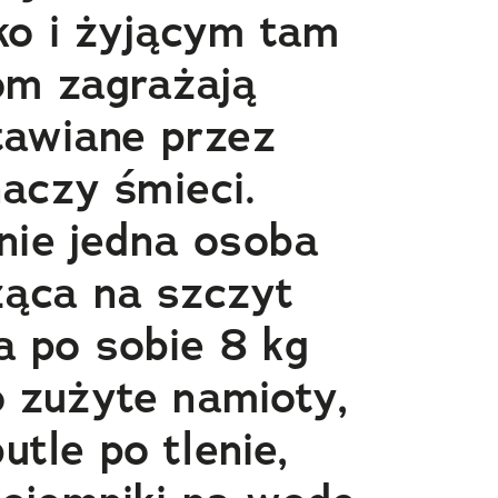
ko i żyjącym tam
om zagrażają
tawiane przez
aczy śmieci.
nie jedna osoba
ąca na szczyt
a po sobie 8 kg
o zużyte namioty,
utle po tlenie,