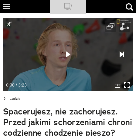
Skip
to
NATIONAL GEOGRAPHIC
main
content
TRAVELER
PODCASTY
Sklep
Newsletter
0:00 / 3:23
Cuda Polski
Ludzie
Wielki Konkurs Fotograficzny
Spacerujesz, nie zachorujesz.
Trendbook Podróżniczy
Przed jakimi schorzeniami chroni
Polecane
codzienne chodzenie pieszo?