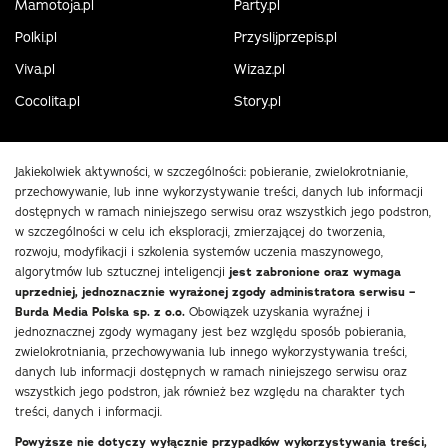
Mamotoja.pl
Party.pl
Polki.pl
Przyslijprzepis.pl
Viva.pl
Wizaz.pl
Cocolita.pl
Story.pl
Jakiekolwiek aktywności, w szczególności: pobieranie, zwielokrotnianie,
przechowywanie, lub inne wykorzystywanie treści, danych lub informacji
dostępnych w ramach niniejszego serwisu oraz wszystkich jego podstron,
w szczególności w celu ich eksploracji, zmierzającej do tworzenia,
rozwoju, modyfikacji i szkolenia systemów uczenia maszynowego,
algorytmów lub sztucznej inteligencji
jest zabronione oraz wymaga
uprzedniej, jednoznacznie wyrażonej zgody administratora serwisu –
Burda Media Polska sp. z o.o.
Obowiązek uzyskania wyraźnej i
jednoznacznej zgody wymagany jest bez względu sposób pobierania,
zwielokrotniania, przechowywania lub innego wykorzystywania treści,
danych lub informacji dostępnych w ramach niniejszego serwisu oraz
wszystkich jego podstron, jak również bez względu na charakter tych
treści, danych i informacji.
Powyższe nie dotyczy wyłącznie przypadków wykorzystywania treści,