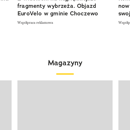
fragmenty wybrzeża. Objazd
now
EuroVelo w gminie Choczewo
swoj
Współpraca reklamowa
Współp
Magazyny
Pokazywanie elementu 1 z 4