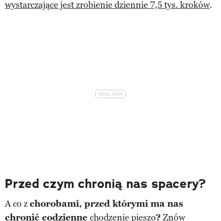
wystarczające jest zrobienie dziennie 7,5 tys. kroków
.
Przed czym chronią nas spacery?
A co z
chorobami, przed którymi ma nas
chronić codzienne
chodzenie pieszo
?
Znów