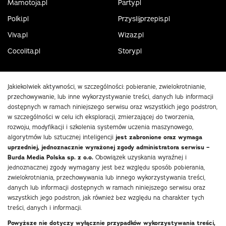
Mamotoja.pl
Party.pl
Polki.pl
Przyslijprzepis.pl
Viva.pl
Wizaz.pl
Cocolita.pl
Story.pl
Jakiekolwiek aktywności, w szczególności: pobieranie, zwielokrotnianie,
przechowywanie, lub inne wykorzystywanie treści, danych lub informacji
dostępnych w ramach niniejszego serwisu oraz wszystkich jego podstron,
w szczególności w celu ich eksploracji, zmierzającej do tworzenia,
rozwoju, modyfikacji i szkolenia systemów uczenia maszynowego,
algorytmów lub sztucznej inteligencji
jest zabronione oraz wymaga
uprzedniej, jednoznacznie wyrażonej zgody administratora serwisu –
Burda Media Polska sp. z o.o.
Obowiązek uzyskania wyraźnej i
jednoznacznej zgody wymagany jest bez względu sposób pobierania,
zwielokrotniania, przechowywania lub innego wykorzystywania treści,
danych lub informacji dostępnych w ramach niniejszego serwisu oraz
wszystkich jego podstron, jak również bez względu na charakter tych
treści, danych i informacji.
Powyższe nie dotyczy wyłącznie przypadków wykorzystywania treści,