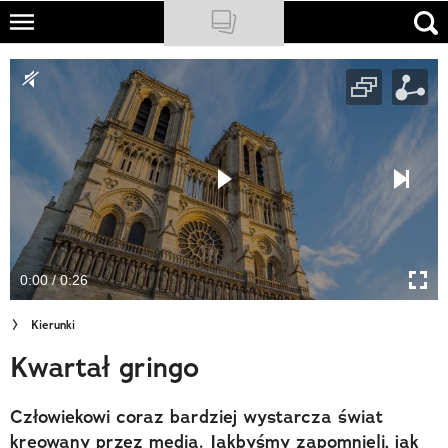
Skip
to
NATIONAL GEOGRAPHIC
main
content
TRAVELER
PODCASTY
Sklep
Newsletter
0:00 / 0:26
Cuda Polski
Kierunki
Wielki Konkurs Fotograficzny
Kwartał gringo
Trendbook Podróżniczy
Człowiekowi coraz bardziej wystarcza świat
Polecane
kreowany przez media. Jakbyśmy zapomnieli, jak