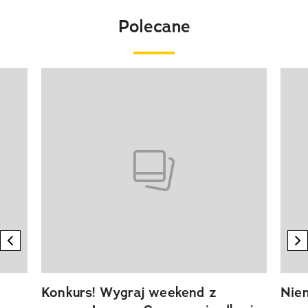
Polecane
Pokazywanie elementu 1 z 20
previous element
n
Konkurs! Wygraj weekend z
Niem