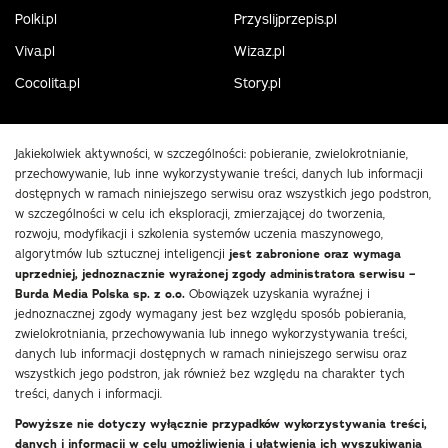
Polki.pl
Przyslijprzepis.pl
Viva.pl
Wizaz.pl
Cocolita.pl
Story.pl
Jakiekolwiek aktywności, w szczególności: pobieranie, zwielokrotnianie,
przechowywanie, lub inne wykorzystywanie treści, danych lub informacji
dostępnych w ramach niniejszego serwisu oraz wszystkich jego podstron,
w szczególności w celu ich eksploracji, zmierzającej do tworzenia,
rozwoju, modyfikacji i szkolenia systemów uczenia maszynowego,
algorytmów lub sztucznej inteligencji
jest zabronione oraz wymaga
uprzedniej, jednoznacznie wyrażonej zgody administratora serwisu –
Burda Media Polska sp. z o.o.
Obowiązek uzyskania wyraźnej i
jednoznacznej zgody wymagany jest bez względu sposób pobierania,
zwielokrotniania, przechowywania lub innego wykorzystywania treści,
danych lub informacji dostępnych w ramach niniejszego serwisu oraz
wszystkich jego podstron, jak również bez względu na charakter tych
treści, danych i informacji.
Powyższe nie dotyczy wyłącznie przypadków wykorzystywania treści,
danych i informacji w celu umożliwienia i ułatwienia ich wyszukiwania