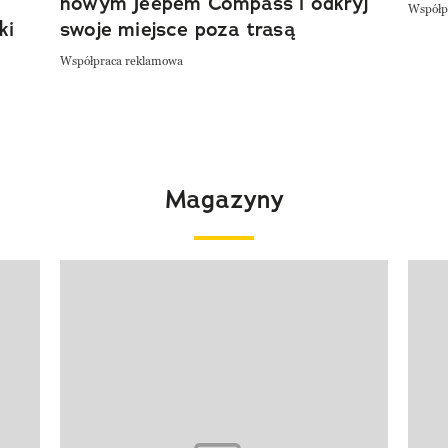
nowym Jeepem Compass i odkryj
Współp
ki
swoje miejsce poza trasą
Współpraca reklamowa
Magazyny
Pokazywanie elementu 1 z 4