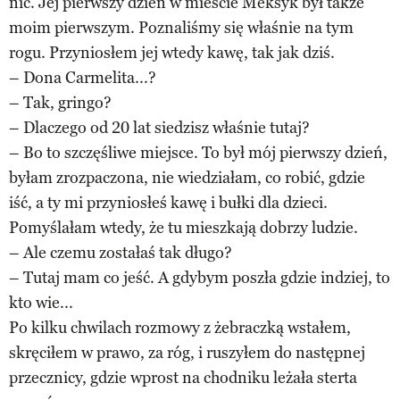
nic. Jej pierwszy dzień w mieście Meksyk był także
moim pierwszym. Poznaliśmy się właśnie na tym
rogu. Przyniosłem jej wtedy kawę, tak jak dziś.
– Dona Carmelita...?
– Tak, gringo?
– Dlaczego od 20 lat siedzisz właśnie tutaj?
– Bo to szczęśliwe miejsce. To był mój pierwszy dzień,
byłam zrozpaczona, nie wiedziałam, co robić, gdzie
iść, a ty mi przyniosłeś kawę i bułki dla dzieci.
Pomyślałam wtedy, że tu mieszkają dobrzy ludzie.
– Ale czemu zostałaś tak długo?
– Tutaj mam co jeść. A gdybym poszła gdzie indziej, to
kto wie...
Po kilku chwilach rozmowy z żebraczką wstałem,
skręciłem w prawo, za róg, i ruszyłem do następnej
przecznicy, gdzie wprost na chodniku leżała sterta