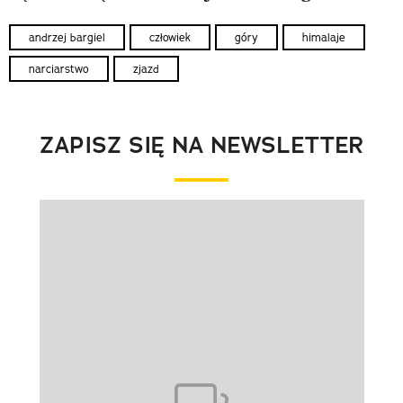
andrzej bargiel
człowiek
góry
himalaje
narciarstwo
zjazd
ZAPISZ SIĘ NA NEWSLETTER
Pokazywanie elementu 1 z 1