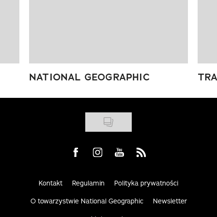
NATIONAL GEOGRAPHIC
TRA
Visit us on Facebook
Visit us on Instagram
Visit us on Youtube
Visit us on Rss
Kontakt
Regulamin
Polityka prywatności
O towarzystwie National Geographic
Newsletter