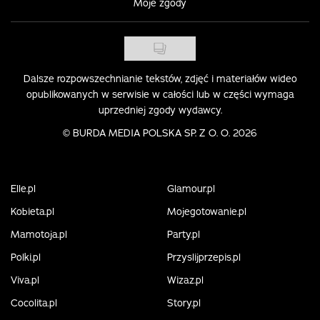
Moje zgody
Dalsze rozpowszechnianie tekstów, zdjęć i materiałów wideo
opublikowanych w serwisie w całości lub w części wymaga
uprzedniej zgody wydawcy.
©
BURDA MEDIA POLSKA SP. Z O. O. 2026
Elle.pl
Glamour.pl
Kobieta.pl
Mojegotowanie.pl
Mamotoja.pl
Party.pl
Polki.pl
Przyslijprzepis.pl
Viva.pl
Wizaz.pl
Cocolita.pl
Story.pl