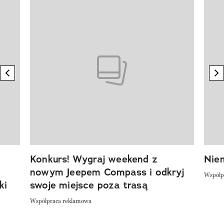
Pokazywanie elementu 1 z 20
previous element
n
Konkurs! Wygraj weekend z
Niem
nowym Jeepem Compass i odkryj
Współp
ki
swoje miejsce poza trasą
Współpraca reklamowa