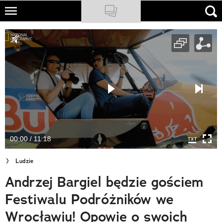
Skip
to
NATIONAL GEOGRAPHIC
main
content
TRAVELER
PODCASTY
Sklep
Newsletter
00:00 / 11:18
Cuda Polski
Ludzie
Wielki Konkurs Fotograficzny
Andrzej Bargiel będzie gościem
Trendbook Podróżniczy
Festiwalu Podróżników we
Polecane
Wrocławiu! Opowie o swoich