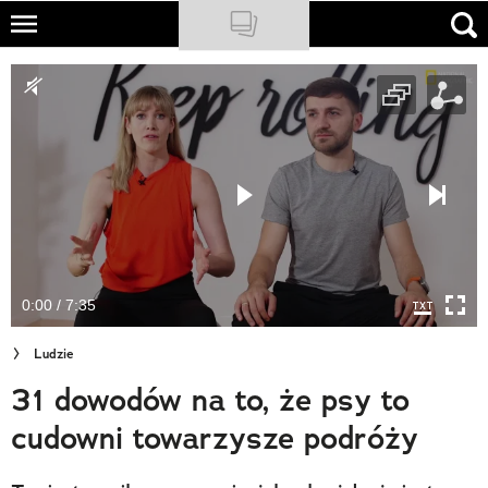
Skip
to
NATIONAL GEOGRAPHIC
main
content
TRAVELER
PODCASTY
Sklep
Newsletter
0:00 / 7:35
Cuda Polski
Ludzie
Wielki Konkurs Fotograficzny
31 dowodów na to, że psy to
Trendbook Podróżniczy
cudowni towarzysze podróży
Polecane