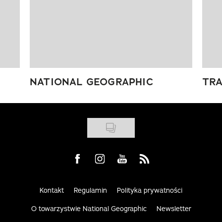
NATIONAL GEOGRAPHIC
TRA
Visit us on Facebook
Visit us on Instagram
Visit us on Youtube
Visit us on Rss
Kontakt
Regulamin
Polityka prywatności
O towarzystwie National Geographic
Newsletter