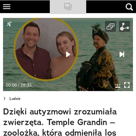
Skip
to
NATIONAL GEOGRAPHIC
main
content
TRAVELER
PODCASTY
Sklep
Newsletter
00:00 / 28:33
Cuda Polski
Ludzie
Wielki Konkurs Fotograficzny
Dzięki autyzmowi zrozumiała
Trendbook Podróżniczy
zwierzęta. Temple Grandin –
Polecane
zoolożka, która odmieniła los