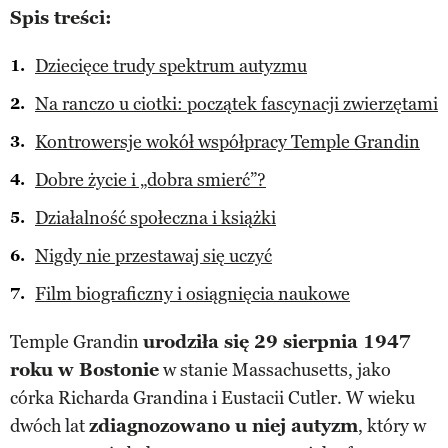
Spis treści:
Dziecięce trudy spektrum autyzmu
Na ranczo u ciotki: początek fascynacji zwierzętami
Kontrowersje wokół współpracy Temple Grandin
Dobre życie i „dobra smierć”?
Działalność społeczna i książki
Nigdy nie przestawaj się uczyć
Film biograficzny i osiągnięcia naukowe
Temple Grandin
urodziła się 29 sierpnia 1947
roku w Bostonie
w stanie Massachusetts, jako
córka Richarda Grandina i Eustacii Cutler. W wieku
dwóch lat
zdiagnozowano u niej autyzm
, który w