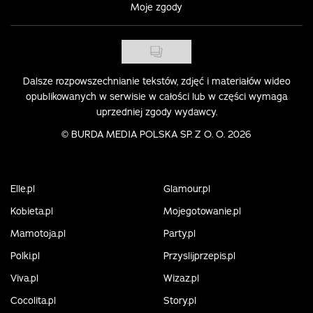
Moje zgody
Dalsze rozpowszechnianie tekstów, zdjęć i materiałów wideo
opublikowanych w serwisie w całości lub w części wymaga
uprzedniej zgody wydawcy.
©
BURDA MEDIA POLSKA SP. Z O. O. 2026
Elle.pl
Glamour.pl
Kobieta.pl
Mojegotowanie.pl
Mamotoja.pl
Party.pl
Polki.pl
Przyslijprzepis.pl
Viva.pl
Wizaz.pl
Cocolita.pl
Story.pl