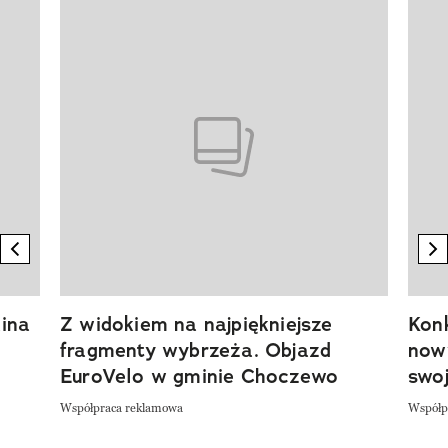
Pokazywanie elementu 1 z 20
previous element
n
ina
Z widokiem na najpiękniejsze
Kon
fragmenty wybrzeża. Objazd
now
EuroVelo w gminie Choczewo
swoj
Współpraca reklamowa
Współp