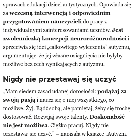
sprawach edukacji dzieci autystycznych. Opowiada się
za
wczesną interwencją i odpowiednim
przygotowaniem nauczycieli
do pracy z
indywidualnymi zainteresowaniami uczniów.
Jest
zwolenniczką koncepcji neuroróżnorodności
i
sprzeciwia się idei „całkowitego wyleczenia” autyzmu,
argumentując, że jej własne osiągnięcia nie byłyby
możliwe bez cech wynikających z autyzmu.
Nigdy nie przestawaj się uczyć
„Mam siedem zasad udanej dorosłości:
podążaj za
swoją pasją
i naucz się o niej wszystkiego, co
możliwe. Żyj. Bądź sobą, ale pamiętaj, żeby się trochę
dostosować. Rozwijaj swoje talenty.
Doskonałość
nie jest możliwa
. Ciężko pracuj. Nigdy nie
przestawaj się uczyć.” – napisała w książce „Autyzm.