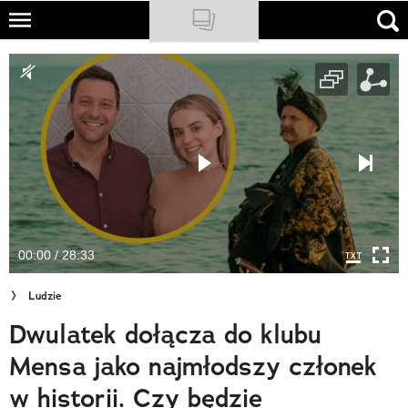
Skip
to
NATIONAL GEOGRAPHIC
main
content
TRAVELER
PODCASTY
Sklep
Newsletter
00:00 / 28:33
Cuda Polski
Ludzie
Wielki Konkurs Fotograficzny
Dwulatek dołącza do klubu
Trendbook Podróżniczy
Mensa jako najmłodszy członek
Polecane
w historii. Czy będzie