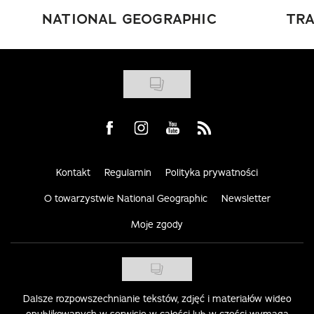
NATIONAL GEOGRAPHIC
TRA
Visit us on Facebook
Visit us on Instagram
Visit us on Youtube
Visit us on Rss
Kontakt
Regulamin
Polityka prywatności
O towarzystwie National Geographic
Newsletter
Moje zgody
Dalsze rozpowszechnianie tekstów, zdjęć i materiałów wideo