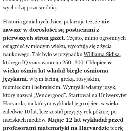
wychodzą poza średnią.
Historia genialnych dzieci pokazuje też, że
nie
zawsze w dorosłości są postaciami z
pierwszych stron gazet
. Często, mimo ogromnych
osiągnięć w młodym wieku, wycofują się z życia
naukowego. Tak było w przypadku
Williama Sidisa
,
którego IQ szacowano na 250–300. Chłopiec
w
wieku ośmiu lat władał biegle ośmioma
językami
, w tym łaciną, greką, rosyjskim,
niemieckim i hebrajskim. Wymyślił własny język,
który nazwał „Vendergood”. Startował na Uniwersytet
Harvarda, na którym wykładał jego ojciec, w wieku
zaledwie 10 lat, lecz został przyjęty rok później po
naciskach mediów.
Mając 12 lat wykładał przed
profesorami matematyki na Harvardzie
teorię