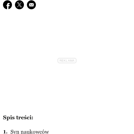
Udostępnij na facebook
Udostępnij na twitter
E-mail do przyjaciela
Spis treści:
Syn naukowców