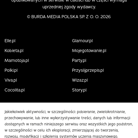
opublikowanych w serwisie w całości lub w części wymaga
uprzedniej zgody wydawcy.
©
BURDA MEDIA POLSKA SP. Z O. O. 2026
Elle.pl
Glamour.pl
Kobieta.pl
Mojegotowanie.pl
Mamotoja.pl
Party.pl
Polki.pl
Przyslijprzepis.pl
Viva.pl
Wizaz.pl
Cocolita.pl
Story.pl
Jakiekolwiek aktywności, w szczególności: pobieranie, zwielokrotnianie,
przechowywanie, lub inne wykorzystywanie treści, danych lub informacji
dostępnych w ramach niniejszego serwisu oraz wszystkich jego podstron,
w szczególności w celu ich eksploracji, zmierzającej do tworzenia,
rozwoju, modyfikacji i szkolenia systemów uczenia maszynowego,