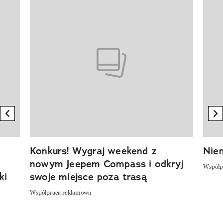
Pokazywanie elementu 1 z 20
previous element
n
Konkurs! Wygraj weekend z
Niem
nowym Jeepem Compass i odkryj
Współp
ki
swoje miejsce poza trasą
Współpraca reklamowa