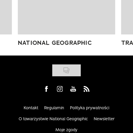
NATIONAL GEOGRAPHIC
TRA
Visit us on Facebook
Visit us on Instagram
Visit us on Youtube
Visit us on Rss
Kontakt
Regulamin
Polityka prywatności
O towarzystwie National Geographic
Newsletter
Moje zgody