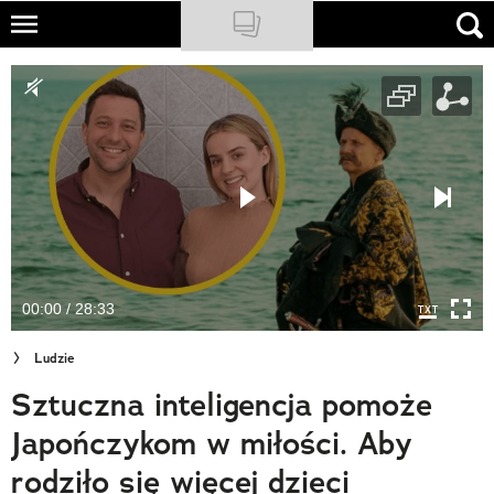
Skip
to
NATIONAL GEOGRAPHIC
main
content
TRAVELER
PODCASTY
Sklep
Newsletter
00:00 / 28:33
Cuda Polski
Ludzie
Wielki Konkurs Fotograficzny
Sztuczna inteligencja pomoże
Trendbook Podróżniczy
Japończykom w miłości. Aby
Polecane
rodziło się więcej dzieci