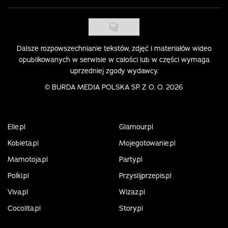
Dalsze rozpowszechnianie tekstów, zdjęć i materiałów wideo
opublikowanych w serwisie w całości lub w części wymaga
uprzedniej zgody wydawcy.
©
BURDA MEDIA POLSKA SP. Z O. O. 2026
Elle.pl
Glamour.pl
Kobieta.pl
Mojegotowanie.pl
Mamotoja.pl
Party.pl
Polki.pl
Przyslijprzepis.pl
Viva.pl
Wizaz.pl
Cocolita.pl
Story.pl