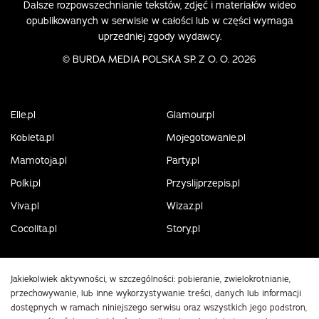
Dalsze rozpowszechnianie tekstów, zdjęć i materiałów wideo
opublikowanych w serwisie w całości lub w części wymaga
uprzedniej zgody wydawcy.
©
BURDA MEDIA POLSKA SP. Z O. O. 2026
Elle.pl
Glamour.pl
Kobieta.pl
Mojegotowanie.pl
Mamotoja.pl
Party.pl
Polki.pl
Przyslijprzepis.pl
Viva.pl
Wizaz.pl
Cocolita.pl
Story.pl
Jakiekolwiek aktywności, w szczególności: pobieranie, zwielokrotnianie,
przechowywanie, lub inne wykorzystywanie treści, danych lub informacji
dostępnych w ramach niniejszego serwisu oraz wszystkich jego podstron,