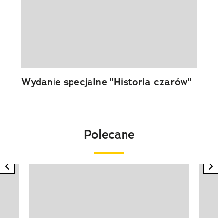
Wydanie specjalne "Historia czarów"
Polecane
previous element
n
Pokazywanie elementu 1 z 20