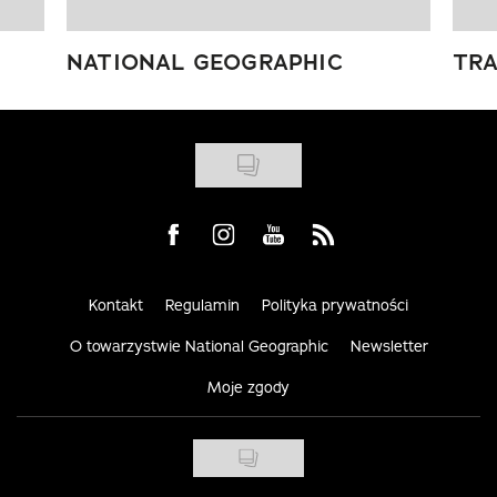
NATIONAL GEOGRAPHIC
TRA
Visit us on Facebook
Visit us on Instagram
Visit us on Youtube
Visit us on Rss
Kontakt
Regulamin
Polityka prywatności
O towarzystwie National Geographic
Newsletter
Moje zgody