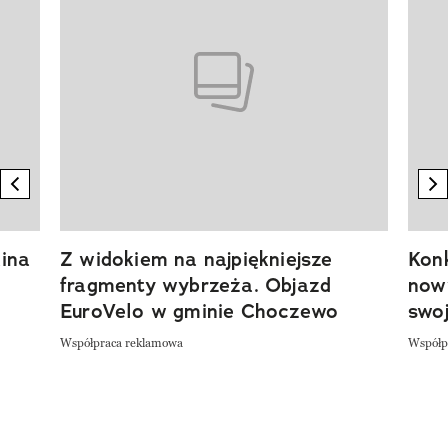
previous element
n
ina
Z widokiem na najpiękniejsze
Kon
fragmenty wybrzeża. Objazd
now
EuroVelo w gminie Choczewo
swoj
Współpraca reklamowa
Współp