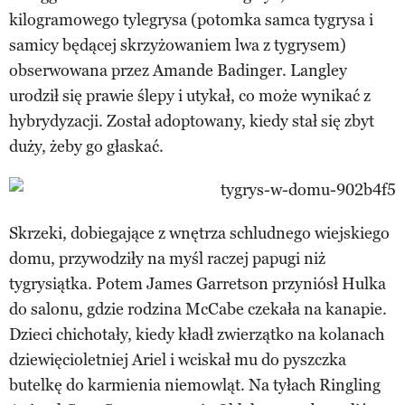
kilogramowego tylegrysa (potomka samca tygrysa i
samicy będącej skrzyżowaniem lwa z tygrysem)
obserwowana przez Amande Badinger. Langley
urodził się prawie ślepy i utykał, co może wynikać z
hybrydyzacji. Został adoptowany, kiedy stał się zbyt
duży, żeby go głaskać.
Skrzeki, dobiegające z wnętrza schludnego wiejskiego
domu, przywodziły na myśl raczej papugi niż
tygrysiątka. Potem James Garretson przyniósł Hulka
do salonu, gdzie rodzina McCabe czekała na kanapie.
Dzieci chichotały, kiedy kładł zwierzątko na kolanach
dziewięcioletniej Ariel i wciskał mu do pyszczka
butelkę do karmienia niemowląt. Na tyłach Ringling