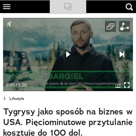
Skip
to
NATIONAL GEOGRAPHIC
main
content
TRAVELER
PODCASTY
Sklep
Newsletter
0:00 / 1:20
Cuda Polski
Lifestyle
Wielki Konkurs Fotograficzny
Tygrysy jako sposób na biznes w
Trendbook Podróżniczy
USA. Pięciominutowe przytulanie
Polecane
kosztuje do 100 dol.