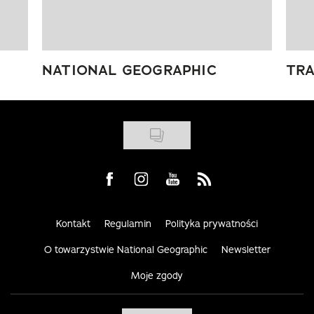
NATIONAL GEOGRAPHIC
TRA
Visit us on Facebook
Visit us on Instagram
Visit us on Youtube
Visit us on Rss
Kontakt
Regulamin
Polityka prywatności
O towarzystwie National Geographic
Newsletter
Moje zgody