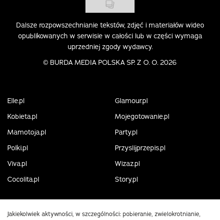
Dalsze rozpowszechnianie tekstów, zdjęć i materiałów wideo
opublikowanych w serwisie w całości lub w części wymaga
uprzedniej zgody wydawcy.
©
BURDA MEDIA POLSKA SP. Z O. O. 2026
Elle.pl
Glamour.pl
Kobieta.pl
Mojegotowanie.pl
Mamotoja.pl
Party.pl
Polki.pl
Przyslijprzepis.pl
Viva.pl
Wizaz.pl
Cocolita.pl
Story.pl
Jakiekolwiek aktywności, w szczególności: pobieranie, zwielokrotnianie,