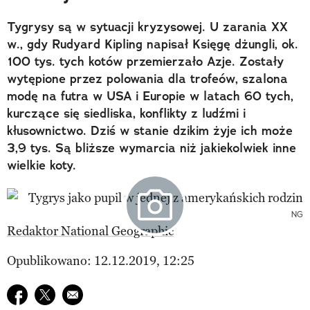
Tygrysy są w sytuacji kryzysowej. U zarania XX
w., gdy Rudyard Kipling napisał Księgę dżungli, ok.
100 tys. tych kotów przemierzało Azje. Zostały
wytępione przez polowania dla trofeów, szalona
modę na futra w USA i Europie w latach 60 tych,
kurczące się siedliska, konflikty z ludźmi i
kłusownictwo. Dziś w stanie dzikim żyje ich może
3,9 tys. Są bliższe wymarcia niż jakiekolwiek inne
wielkie koty.
NG
Redaktor National Geographic
Opublikowano: 12.12.2019, 12:25
Udostępnij na facebook
Udostępnij na twitter
E-mail do przyjaciela