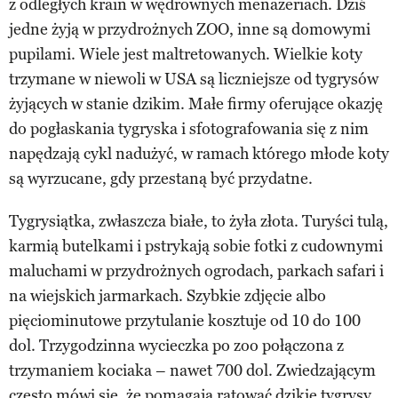
z odległych krain w wędrownych menażeriach. Dziś
jedne żyją w przydrożnych ZOO, inne są domowymi
pupilami. Wiele jest maltretowanych. Wielkie koty
trzymane w niewoli w USA są liczniejsze od tygrysów
żyjących w stanie dzikim. Małe firmy oferujące okazję
do pogłaskania tygryska i sfotografowania się z nim
napędzają cykl nadużyć, w ramach którego młode koty
są wyrzucane, gdy przestaną być przydatne.
Tygrysiątka, zwłaszcza białe, to żyła złota. Turyści tulą,
karmią butelkami i pstrykają sobie fotki z cudownymi
maluchami w przydrożnych ogrodach, parkach safari i
na wiejskich jarmarkach. Szybkie zdjęcie albo
pięciominutowe przytulanie kosztuje od 10 do 100
dol. Trzygodzinna wycieczka po zoo połączona z
trzymaniem kociaka – nawet 700 dol. Zwiedzającym
często mówi się, że pomagają ratować dzikie tygrysy,