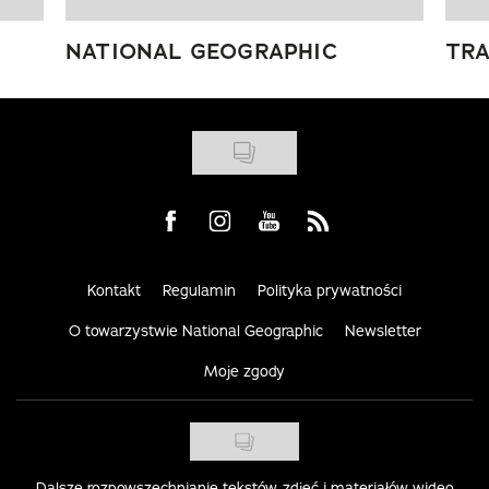
NATIONAL GEOGRAPHIC
TRA
Visit us on Facebook
Visit us on Instagram
Visit us on Youtube
Visit us on Rss
Kontakt
Regulamin
Polityka prywatności
O towarzystwie National Geographic
Newsletter
Moje zgody
Dalsze rozpowszechnianie tekstów, zdjęć i materiałów wideo