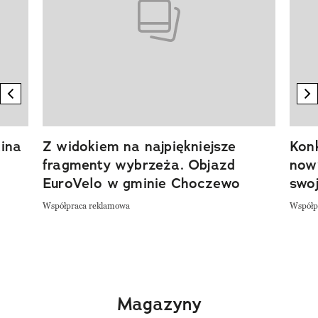
previous element
n
ina
Z widokiem na najpiękniejsze
Kon
fragmenty wybrzeża. Objazd
now
EuroVelo w gminie Choczewo
swoj
Współpraca reklamowa
Współp
Magazyny