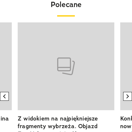
Polecane
Pokazywanie elementu 1 z 20
previous element
n
ina
Z widokiem na najpiękniejsze
Kon
fragmenty wybrzeża. Objazd
now