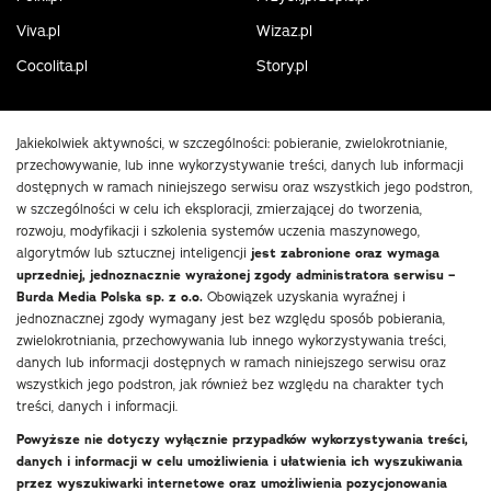
Viva.pl
Wizaz.pl
Cocolita.pl
Story.pl
Jakiekolwiek aktywności, w szczególności: pobieranie, zwielokrotnianie,
przechowywanie, lub inne wykorzystywanie treści, danych lub informacji
dostępnych w ramach niniejszego serwisu oraz wszystkich jego podstron,
w szczególności w celu ich eksploracji, zmierzającej do tworzenia,
rozwoju, modyfikacji i szkolenia systemów uczenia maszynowego,
algorytmów lub sztucznej inteligencji
jest zabronione oraz wymaga
uprzedniej, jednoznacznie wyrażonej zgody administratora serwisu –
Burda Media Polska sp. z o.o.
Obowiązek uzyskania wyraźnej i
jednoznacznej zgody wymagany jest bez względu sposób pobierania,
zwielokrotniania, przechowywania lub innego wykorzystywania treści,
danych lub informacji dostępnych w ramach niniejszego serwisu oraz
wszystkich jego podstron, jak również bez względu na charakter tych
treści, danych i informacji.
Powyższe nie dotyczy wyłącznie przypadków wykorzystywania treści,
danych i informacji w celu umożliwienia i ułatwienia ich wyszukiwania
przez wyszukiwarki internetowe oraz umożliwienia pozycjonowania