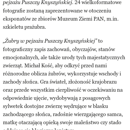
. 24 wielkoformatowe
pejzażu Puszczy Knyszyńskiej
fotografie zostaną zaprezentowane w otoczeniu
eksponatów ze zbiorów Muzeum Ziemi PAN, m.in.
szkieletu prażubra.
to
„Żubry w pejzażu Puszczy Knyszyńskiej”
fotograficzny zapis zachowań, obyczajów, stanów
emocjonalnych, ale także urody tych majestatycznych
zwierząt. Michał Kość, aby odkryć przed nami
różnorodne oblicza żubrów, wykorzystuje wschody i
zachody słońca. Gra świateł, złożoność krajobrazu
oraz przede wszystkim cierpliwość w oczekiwaniu na
odpowiednie ujęcie, wydobywają z posągowych
sylwetek dostojne zwierzę wędrujące w blasku
zachodzącego słońca, radośnie wierzgającego samca,
matkę otaczającą opieką swoje maleństwo czy stado