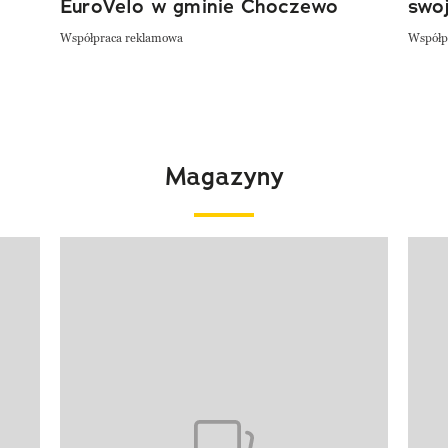
EuroVelo w gminie Choczewo
swoj
Współpraca reklamowa
Współp
Magazyny
Pokazywanie elementu 1 z 4