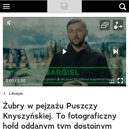
Skip
to
NATIONAL GEOGRAPHIC
main
content
TRAVELER
PODCASTY
Sklep
Newsletter
0:00 / 1:20
Cuda Polski
Lifestyle
Wielki Konkurs Fotograficzny
Żubry w pejzażu Puszczy
Trendbook Podróżniczy
Knyszyńskiej. To fotograficzny
Polecane
hołd oddanym tym dostojnym