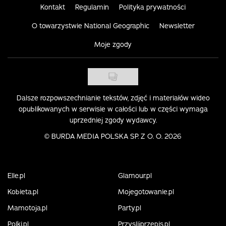
Kontakt
Regulamin
Polityka prywatności
O towarzystwie National Geographic
Newsletter
Moje zgody
Dalsze rozpowszechnianie tekstów, zdjęć i materiałów wideo
opublikowanych w serwisie w całości lub w części wymaga
uprzedniej zgody wydawcy.
©
BURDA MEDIA POLSKA SP. Z O. O. 2026
Elle.pl
Glamour.pl
Kobieta.pl
Mojegotowanie.pl
Mamotoja.pl
Party.pl
Polki.pl
Przyslijprzepis.pl