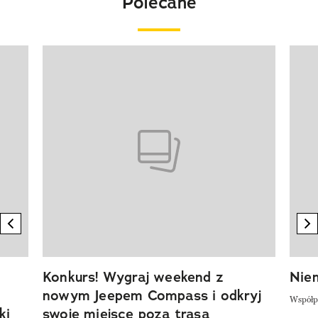
Polecane
Pokazywanie elementu 1 z 20
previous element
n
Konkurs! Wygraj weekend z
Niem
nowym Jeepem Compass i odkryj
Współp
ki
swoje miejsce poza trasą