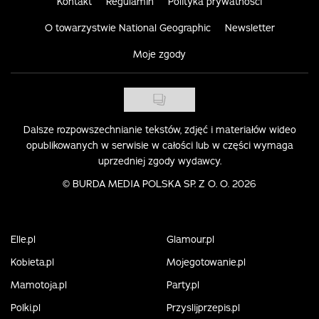
Kontakt
Regulamin
Polityka prywatności
O towarzystwie National Geographic
Newsletter
Moje zgody
Dalsze rozpowszechnianie tekstów, zdjęć i materiałów wideo
opublikowanych w serwisie w całości lub w części wymaga
uprzedniej zgody wydawcy.
©
BURDA MEDIA POLSKA SP. Z O. O. 2026
Elle.pl
Glamour.pl
Kobieta.pl
Mojegotowanie.pl
Mamotoja.pl
Party.pl
Polki.pl
Przyslijprzepis.pl