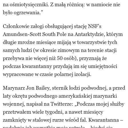
na ośmiotysięczniki. Z małą różnicą: w namiocie nie
było ogrzewania.”
Członkowie załogi obsługującej stację NSF's
Amundsen-Scott South Pole na Antarktydzie, którym
długie mroźne miesiące mijają w towarzystwie tych
samych ludzi (w okresie zimowym na terenie stacji
przebywa nie więcej niż 50 osób), przyznają że
podczas kwarantanny przydają im się umiejętności
wypracowane w czasie polarnej izolacji.
Marynarz Jon Bailey, sternik łodzi podwodnej, a przed
laty okrętu podwodnego amerykańskiej marynarki
wojennej, napisał na Twitterze: „Podczas mojej służby
przetrwałem wiele tygodni, a nawet miesięcy
zamknięty w stalowej rurze wśród fal. Kwarantanna –
podobnie jak wszystkie moje patrole – kiedyś się