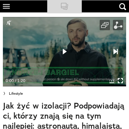
Skip
to
NATIONAL GEOGRAPHIC
main
content
TRAVELER
PODCASTY
Sklep
Newsletter
0:00 / 1:20
Cuda Polski
Lifestyle
Wielki Konkurs Fotograficzny
Jak żyć w izolacji? Podpowiadają
Trendbook Podróżniczy
ci, którzy znają się na tym
Polecane
najlepiej: astronauta, himalaista,