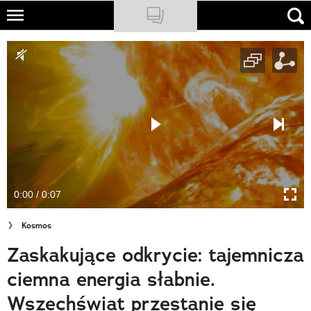
Skip
to
NATIONAL GEOGRAPHIC
main
content
TRAVELER
PODCASTY
Sklep
Newsletter
0:00 / 0:07
Cuda Polski
Kosmos
Wielki Konkurs Fotograficzny
Zaskakujące odkrycie: tajemnicza
Trendbook Podróżniczy
ciemna energia słabnie.
Polecane
Wszechświat przestanie się