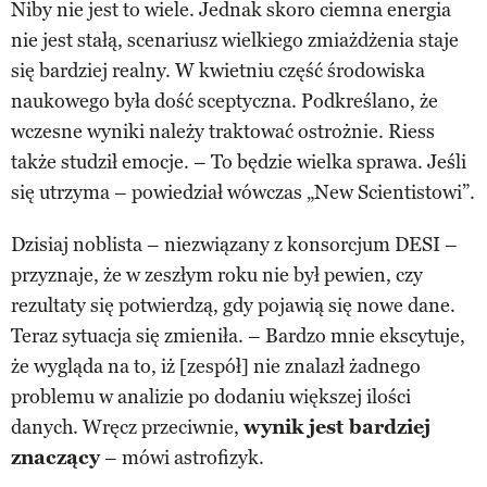
Niby nie jest to wiele. Jednak skoro ciemna energia
nie jest stałą, scenariusz wielkiego zmiażdżenia staje
się bardziej realny. W kwietniu część środowiska
naukowego była dość sceptyczna. Podkreślano, że
wczesne wyniki należy traktować ostrożnie. Riess
także studził emocje. – To będzie wielka sprawa. Jeśli
się utrzyma – powiedział wówczas „New Scientistowi”.
Dzisiaj noblista – niezwiązany z konsorcjum DESI –
przyznaje, że w zeszłym roku nie był pewien, czy
rezultaty się potwierdzą, gdy pojawią się nowe dane.
Teraz sytuacja się zmieniła. – Bardzo mnie ekscytuje,
że wygląda na to, iż [zespół] nie znalazł żadnego
problemu w analizie po dodaniu większej ilości
danych. Wręcz przeciwnie,
wynik jest bardziej
znaczący
– mówi astrofizyk.