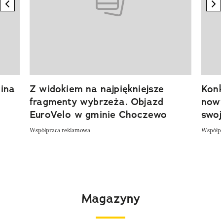
previous element
n
ina
Z widokiem na najpiękniejsze
Kon
fragmenty wybrzeża. Objazd
now
EuroVelo w gminie Choczewo
swoj
Współpraca reklamowa
Współp
Magazyny