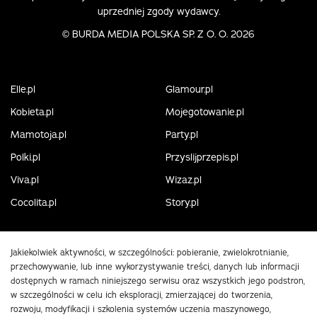
uprzedniej zgody wydawcy.
©
BURDA MEDIA POLSKA SP. Z O. O. 2026
Elle.pl
Glamour.pl
Kobieta.pl
Mojegotowanie.pl
Mamotoja.pl
Party.pl
Polki.pl
Przyslijprzepis.pl
Viva.pl
Wizaz.pl
Cocolita.pl
Story.pl
Jakiekolwiek aktywności, w szczególności: pobieranie, zwielokrotnianie,
przechowywanie, lub inne wykorzystywanie treści, danych lub informacji
dostępnych w ramach niniejszego serwisu oraz wszystkich jego podstron,
w szczególności w celu ich eksploracji, zmierzającej do tworzenia,
rozwoju, modyfikacji i szkolenia systemów uczenia maszynowego,