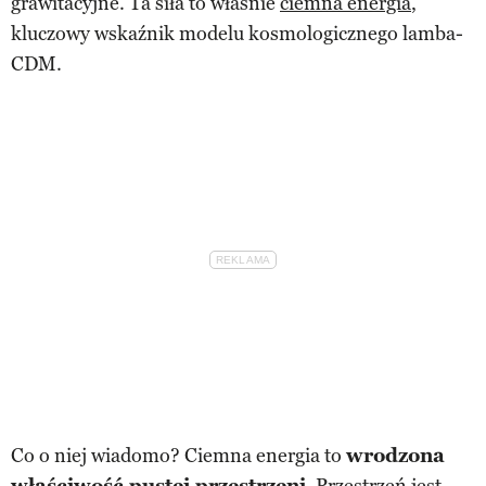
grawitacyjne. Ta siła to właśnie
ciemna energia
,
kluczowy wskaźnik modelu kosmologicznego lamba-
CDM.
Co o niej wiadomo? Ciemna energia to
wrodzona
właściwość pustej przestrzeni
. Przestrzeń jest