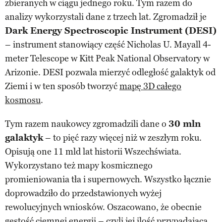
zbieranych w ciągu jednego roku. Tym razem do
analizy wykorzystali dane z trzech lat. Zgromadził je
Dark Energy Spectroscopic Instrument (DESI)
– instrument stanowiący część Nicholas U. Mayall 4-
meter Telescope w Kitt Peak National Observatory w
Arizonie. DESI pozwala mierzyć odległość galaktyk od
Ziemi i w ten sposób tworzyć
mapę 3D całego
kosmosu
.
Tym razem naukowcy zgromadzili dane o
30 mln
galaktyk
– to pięć razy więcej niż w zeszłym roku.
Opisują one 11 mld lat historii Wszechświata.
Wykorzystano też mapy kosmicznego
promieniowania tła i supernowych. Wszystko łącznie
doprowadziło do przedstawionych wyżej
rewolucyjnych wniosków. Oszacowano, że obecnie
gęstość ciemnej energii – czyli jej ilość przypadająca