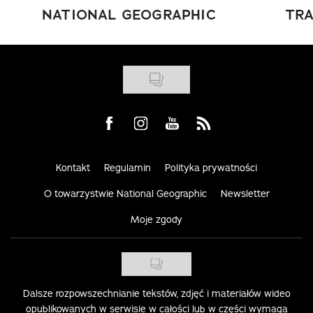
NATIONAL GEOGRAPHIC
TRA
Visit us on Facebook
Visit us on Instagram
Visit us on Youtube
Visit us on Rss
Kontakt
Regulamin
Polityka prywatności
O towarzystwie National Geographic
Newsletter
Moje zgody
Dalsze rozpowszechnianie tekstów, zdjęć i materiałów wideo
opublikowanych w serwisie w całości lub w części wymaga