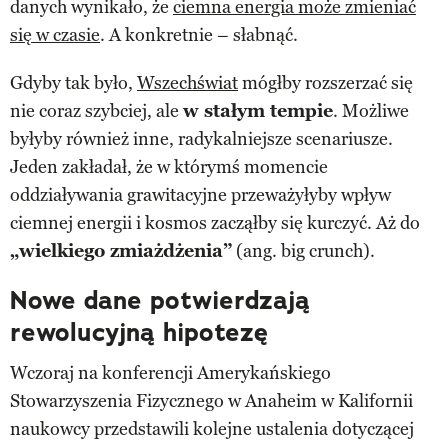
danych wynikało, że
ciemna energia może zmieniać
się w czasie
. A konkretnie – słabnąć.
Gdyby tak było,
Wszechświat
mógłby rozszerzać się
nie coraz szybciej, ale
w stałym tempie
. Możliwe
byłyby również inne, radykalniejsze scenariusze.
Jeden zakładał, że w którymś momencie
oddziaływania grawitacyjne przeważyłyby wpływ
ciemnej energii i kosmos zacząłby się kurczyć. Aż do
„wielkiego zmiażdżenia”
(ang. big crunch).
Nowe dane potwierdzają
rewolucyjną hipotezę
Wczoraj na konferencji Amerykańskiego
Stowarzyszenia Fizycznego w Anaheim w Kalifornii
naukowcy przedstawili kolejne ustalenia dotyczącej