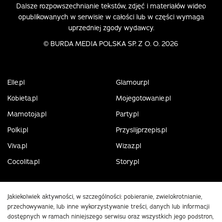
Dalsze rozpowszechnianie tekstów, zdjęć i materiałów wideo
opublikowanych w serwisie w całości lub w części wymaga
uprzedniej zgody wydawcy.
©
BURDA MEDIA POLSKA SP. Z O. O. 2026
Elle.pl
Glamour.pl
Kobieta.pl
Mojegotowanie.pl
Mamotoja.pl
Party.pl
Polki.pl
Przyslijprzepis.pl
Viva.pl
Wizaz.pl
Cocolita.pl
Story.pl
Jakiekolwiek aktywności, w szczególności: pobieranie, zwielokrotnianie,
przechowywanie, lub inne wykorzystywanie treści, danych lub informacji
dostępnych w ramach niniejszego serwisu oraz wszystkich jego podstron,