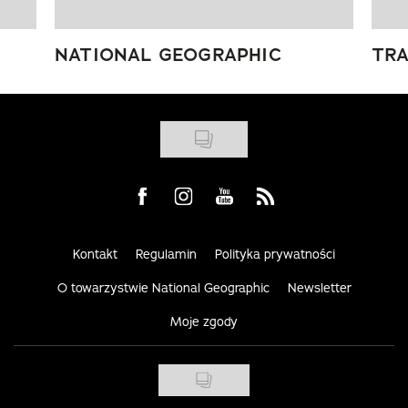
NATIONAL GEOGRAPHIC
TRA
Visit us on Facebook
Visit us on Instagram
Visit us on Youtube
Visit us on Rss
Kontakt
Regulamin
Polityka prywatności
O towarzystwie National Geographic
Newsletter
Moje zgody