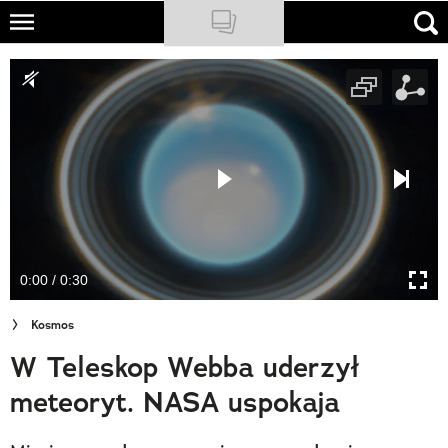
Skip
to
NATIONAL GEOGRAPHIC
main
content
TRAVELER
PODCASTY
Sklep
Newsletter
0:00 / 0:30
Cuda Polski
Kosmos
Wielki Konkurs Fotograficzny
W Teleskop Webba uderzył
Trendbook Podróżniczy
meteoryt. NASA uspokaja
Polecane