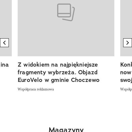
previous element
n
ina
Z widokiem na najpiękniejsze
Kon
fragmenty wybrzeża. Objazd
now
EuroVelo w gminie Choczewo
swoj
Współpraca reklamowa
Współp
Magazyny