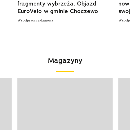
fragmenty wybrzeża. Objazd
now
EuroVelo w gminie Choczewo
swoj
Współpraca reklamowa
Współp
Magazyny
Pokazywanie elementu 1 z 4