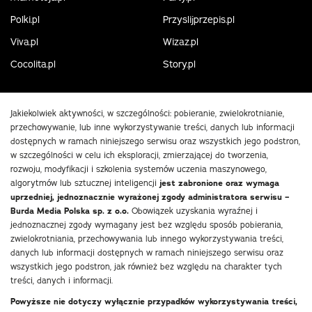
Polki.pl
Przyslijprzepis.pl
Viva.pl
Wizaz.pl
Cocolita.pl
Story.pl
Jakiekolwiek aktywności, w szczególności: pobieranie, zwielokrotnianie,
przechowywanie, lub inne wykorzystywanie treści, danych lub informacji
dostępnych w ramach niniejszego serwisu oraz wszystkich jego podstron,
w szczególności w celu ich eksploracji, zmierzającej do tworzenia,
rozwoju, modyfikacji i szkolenia systemów uczenia maszynowego,
algorytmów lub sztucznej inteligencji
jest zabronione oraz wymaga
uprzedniej, jednoznacznie wyrażonej zgody administratora serwisu –
Burda Media Polska sp. z o.o.
Obowiązek uzyskania wyraźnej i
jednoznacznej zgody wymagany jest bez względu sposób pobierania,
zwielokrotniania, przechowywania lub innego wykorzystywania treści,
danych lub informacji dostępnych w ramach niniejszego serwisu oraz
wszystkich jego podstron, jak również bez względu na charakter tych
treści, danych i informacji.
Powyższe nie dotyczy wyłącznie przypadków wykorzystywania treści,