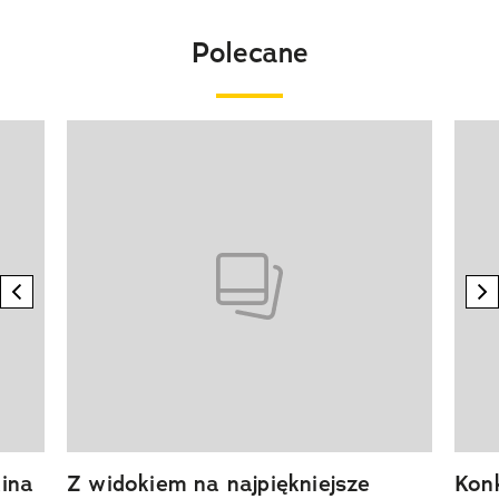
Polecane
Pokazywanie elementu 1 z 20
previous element
n
ina
Z widokiem na najpiękniejsze
Kon