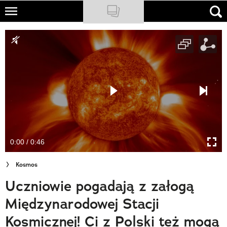
Skip
to
NATIONAL GEOGRAPHIC
main
content
TRAVELER
PODCASTY
Sklep
Newsletter
0:00 / 0:46
Cuda Polski
Kosmos
Wielki Konkurs Fotograficzny
Uczniowie pogadają z załogą
Trendbook Podróżniczy
Międzynarodowej Stacji
Polecane
Kosmicznej! Ci z Polski też mogą