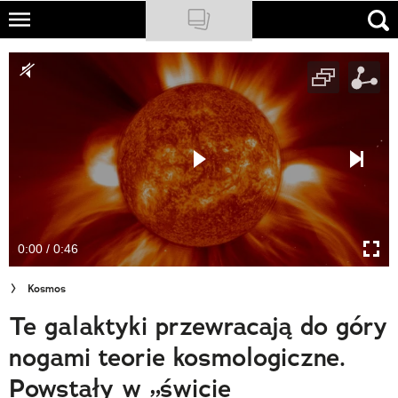
Skip
to
NATIONAL GEOGRAPHIC
main
content
TRAVELER
PODCASTY
Sklep
Newsletter
0:00 / 0:46
Cuda Polski
Kosmos
Wielki Konkurs Fotograficzny
Te galaktyki przewracają do góry
Trendbook Podróżniczy
nogami teorie kosmologiczne.
Polecane
Powstały w „świcie