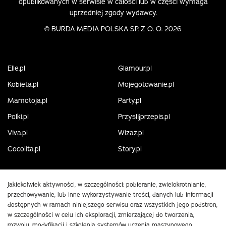
opublikowanych w serwisie w całości lub w części wymaga
uprzedniej zgody wydawcy.
©
BURDA MEDIA POLSKA SP. Z O. O. 2026
Elle.pl
Glamour.pl
Kobieta.pl
Mojegotowanie.pl
Mamotoja.pl
Party.pl
Polki.pl
Przyslijprzepis.pl
Viva.pl
Wizaz.pl
Cocolita.pl
Story.pl
Jakiekolwiek aktywności, w szczególności: pobieranie, zwielokrotnianie,
przechowywanie, lub inne wykorzystywanie treści, danych lub informacji
dostępnych w ramach niniejszego serwisu oraz wszystkich jego podstron,
w szczególności w celu ich eksploracji, zmierzającej do tworzenia,
rozwoju, modyfikacji i szkolenia systemów uczenia maszynowego,