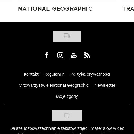
NATIONAL GEOGRAPHIC
TRA
Visit us on Facebook
Visit us on Instagram
Visit us on Youtube
Visit us on Rss
Kontakt
Regulamin
Polityka prywatności
O towarzystwie National Geographic
Newsletter
Moje zgody
Dalsze rozpowszechnianie tekstów, zdjęć i materiałów wideo