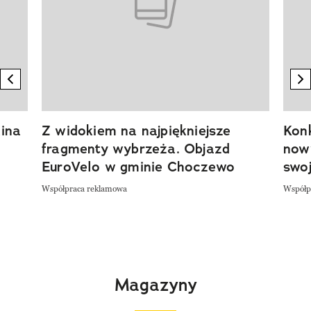
previous element
n
ina
Z widokiem na najpiękniejsze
Kon
fragmenty wybrzeża. Objazd
now
EuroVelo w gminie Choczewo
swoj
Współpraca reklamowa
Współp
Magazyny