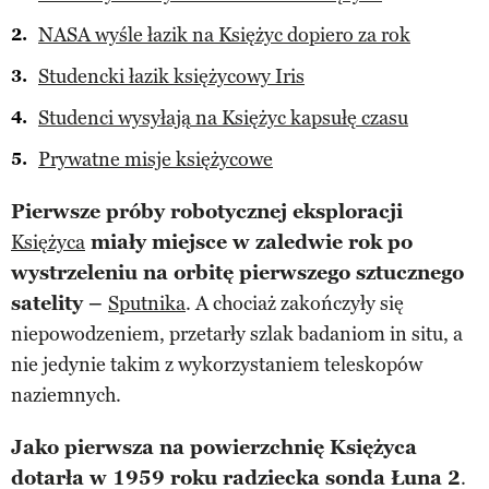
NASA wyśle łazik na Księżyc dopiero za rok
Studencki łazik księżycowy Iris
Studenci wysyłają na Księżyc kapsułę czasu
Prywatne misje księżycowe
Pierwsze próby robotycznej eksploracji
Księżyca
miały miejsce w zaledwie rok po
wystrzeleniu na orbitę pierwszego sztucznego
satelity –
Sputnika
. A chociaż zakończyły się
niepowodzeniem, przetarły szlak badaniom in situ, a
nie jedynie takim z wykorzystaniem teleskopów
naziemnych.
Jako pierwsza na powierzchnię Księżyca
dotarła w 1959 roku radziecka sonda Łuna 2
.