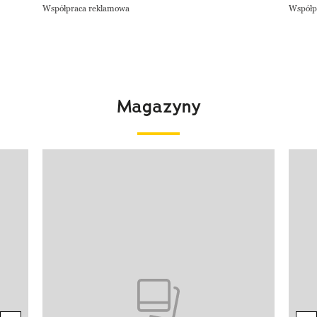
Współpraca reklamowa
Współp
Magazyny
Pokazywanie elementu 1 z 4