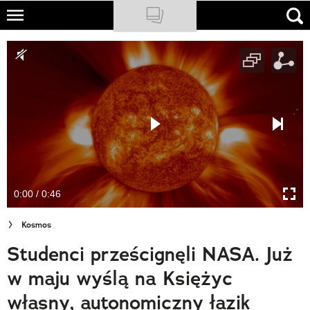
Skip
to
NATIONAL GEOGRAPHIC
main
content
TRAVELER
PODCASTY
Sklep
Newsletter
0:00 / 0:46
Cuda Polski
Kosmos
Wielki Konkurs Fotograficzny
Studenci prześcignęli NASA. Już
Trendbook Podróżniczy
w maju wyślą na Księżyc
Polecane
własny, autonomiczny łazik