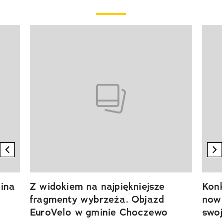
Pokazywanie elementu 1 z 20
previous element
n
ina
Z widokiem na najpiękniejsze
Kon
fragmenty wybrzeża. Objazd
now
EuroVelo w gminie Choczewo
swoj