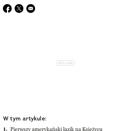
Udostępnij na facebook
Udostępnij na twitter
E-mail do przyjaciela
W tym artykule:
Pierwszy amerykański łazik na Księżycu