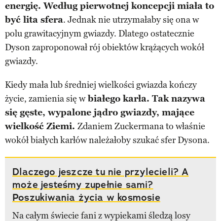
energię. Według pierwotnej koncepcji miała to
być lita sfera
. Jednak nie utrzymałaby się ona w
polu grawitacyjnym gwiazdy. Dlatego ostatecznie
Dyson zaproponował rój obiektów krążących wokół
gwiazdy.
Kiedy mała lub średniej wielkości gwiazda kończy
życie, zamienia się w
białego karła. Tak nazywa
się gęste, wypalone jądro gwiazdy, mające
wielkość Ziemi.
Zdaniem Zuckermana to właśnie
wokół białych karłów należałoby szukać sfer Dysona.
Dlaczego jeszcze tu nie przylecieli? A
może jesteśmy zupełnie sami?
Poszukiwania życia w kosmosie
Na całym świecie fani z wypiekami śledzą losy