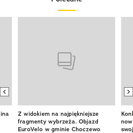
Pokazywanie elementu 1 z 20
previous element
n
ina
Z widokiem na najpiękniejsze
Kon
fragmenty wybrzeża. Objazd
now
EuroVelo w gminie Choczewo
swoj