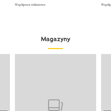
Współpraca reklamowa
Współp
Magazyny
Pokazywanie elementu 1 z 4