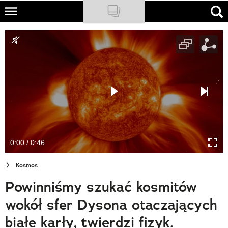
Skip
to
NATIONAL GEOGRAPHIC
main
content
TRAVELER
PODCASTY
Sklep
Newsletter
0:00 / 0:46
Cuda Polski
Kosmos
Wielki Konkurs Fotograficzny
Powinniśmy szukać kosmitów
Trendbook Podróżniczy
wokół sfer Dysona otaczających
Polecane
białe karły, twierdzi fizyk.