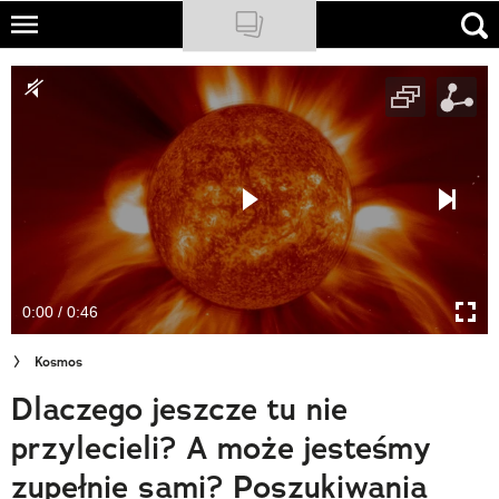
Skip
to
NATIONAL GEOGRAPHIC
main
content
TRAVELER
PODCASTY
Sklep
Newsletter
0:00 / 0:46
Cuda Polski
Kosmos
Wielki Konkurs Fotograficzny
Dlaczego jeszcze tu nie
Trendbook Podróżniczy
przylecieli? A może jesteśmy
Polecane
zupełnie sami? Poszukiwania