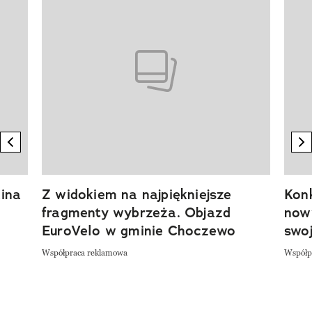
previous element
n
ina
Z widokiem na najpiękniejsze
Kon
fragmenty wybrzeża. Objazd
now
EuroVelo w gminie Choczewo
swoj
Współpraca reklamowa
Współp