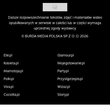
Dalsze rozpowszechnianie tekstów, zdjęć i materiałów wideo
opublikowanych w serwisie w całości lub w części wymaga
uprzedniej zgody wydawcy.
©
BURDA MEDIA POLSKA SP. Z O. O. 2026
Elle.pl
Glamour.pl
Kobieta.pl
Mojegotowanie.pl
Mamotoja.pl
Party.pl
Polki.pl
Przyslijprzepis.pl
Viva.pl
Wizaz.pl
Cocolita.pl
Story.pl