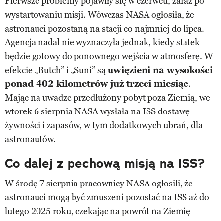
Pierwsze problemy pojawiły się w czerwcu, zaraz po
wystartowaniu misji. Wówczas NASA ogłosiła, że
astronauci pozostaną na stacji co najmniej do lipca.
Agencja nadal nie wyznaczyła jednak, kiedy statek
będzie gotowy do ponownego wejścia w atmosferę. W
efekcie „Butch” i „Suni” są
uwięzieni na wysokości
ponad 402 kilometrów już trzeci miesiąc
.
Mając na uwadze przedłużony pobyt poza Ziemią, we
wtorek 6 sierpnia NASA wysłała na ISS dostawę
żywności i zapasów, w tym dodatkowych ubrań, dla
astronautów.
Co dalej z pechową misją na ISS?
W środę 7 sierpnia pracownicy NASA ogłosili, że
astronauci mogą być zmuszeni pozostać na ISS aż do
lutego 2025 roku, czekając na powrót na Ziemię