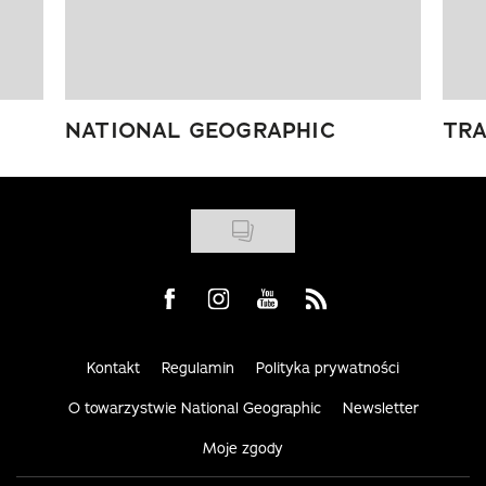
NATIONAL GEOGRAPHIC
TRA
Visit us on Facebook
Visit us on Instagram
Visit us on Youtube
Visit us on Rss
Kontakt
Regulamin
Polityka prywatności
O towarzystwie National Geographic
Newsletter
Moje zgody