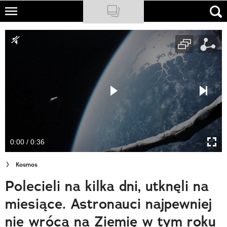
Skip
to
NATIONAL GEOGRAPHIC
main
content
TRAVELER
PODCASTY
Sklep
Newsletter
0:00 / 0:36
Cuda Polski
Kosmos
Wielki Konkurs Fotograficzny
Polecieli na kilka dni, utknęli na
Trendbook Podróżniczy
miesiące. Astronauci najpewniej
Polecane
nie wrócą na Ziemię w tym roku