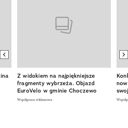
previous element
n
ina
Z widokiem na najpiękniejsze
Kon
fragmenty wybrzeża. Objazd
now
EuroVelo w gminie Choczewo
swoj
Współpraca reklamowa
Współp