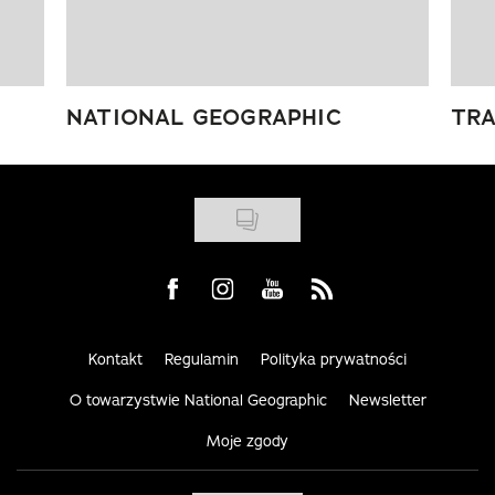
NATIONAL GEOGRAPHIC
TRA
Visit us on Facebook
Visit us on Instagram
Visit us on Youtube
Visit us on Rss
Kontakt
Regulamin
Polityka prywatności
O towarzystwie National Geographic
Newsletter
Moje zgody