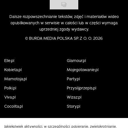
Dalsze rozpowszechnianie tekstów, zdjęć i materiałów wideo
opublikowanych w serwisie w całości lub w części wymaga
uprzedniej zgody wydawcy.
©
BURDA MEDIA POLSKA SP. Z O. O. 2026
Elle.pl
Glamour.pl
Kobieta.pl
Mojegotowanie.pl
Mamotoja.pl
Party.pl
Polki.pl
Przyslijprzepis.pl
Viva.pl
Wizaz.pl
Cocolita.pl
Story.pl
Jakiekolwiek aktywności, w szczególności: pobieranie, zwielokrotnianie,