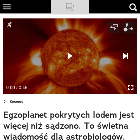
Skip
to
NATIONAL GEOGRAPHIC
main
content
TRAVELER
PODCASTY
Sklep
Newsletter
0:00 / 0:46
Cuda Polski
Kosmos
Wielki Konkurs Fotograficzny
Egzoplanet pokrytych lodem jest
Trendbook Podróżniczy
więcej niż sądzono. To świetna
Polecane
wiadomość dla astrobiologów.