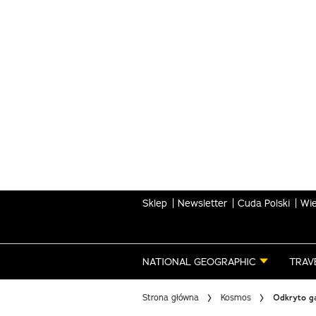
Skip
to
main
content
Sklep
Newsletter
Cuda Polski
Wie
NATIONAL GEOGRAPHIC
TRAV
Strona główna
Kosmos
Odkryto ga