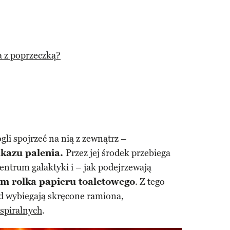
a z poprzeczką?
i spojrzeć na nią z zewnątrz –
akazu palenia.
Przez jej środek przebiega
centrum galaktyki i – jak podejrzewają
ym rolka papieru toaletowego
. Z tego
d wybiegają skręcone ramiona,
 spiralnych
.