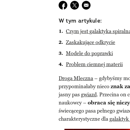
Udostępnij na facebook
Udostępnij na twitter
E-mail do przyjaciela
W tym artykule:
Czym jest galaktyka spiraln
Zaskakujące odkrycie
Modele do poprawki
Problem ciemnej materii
Droga Mleczna
– gdybyśmy mogl
przypominałaby nieco
znak z
jasny pas
gwiazd
. Przecina on 
naukowcy –
obraca się nicz
świecącego pasa pełnego gwiaz
charakterystyczne dla
galaktyk