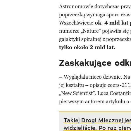
Astronomowie dotychczas przypu
poprzeczką wymaga sporo czasu
Wszechświecie
ok. 4 mld lat
numerze „Nature” pojawiła się 
galaktyki spiralnej z poprzeczk
tylko około 2 mld lat.
Zaskakujące odk
– Wyglądała nieco dziwnie. Na 
jej kształtu – opisuje ceers-2
„New Scientist”. Luca Costanti
pierwszym autorem artykułu o 
Takiej Drogi Mlecznej je
widzieliście. Po raz pie