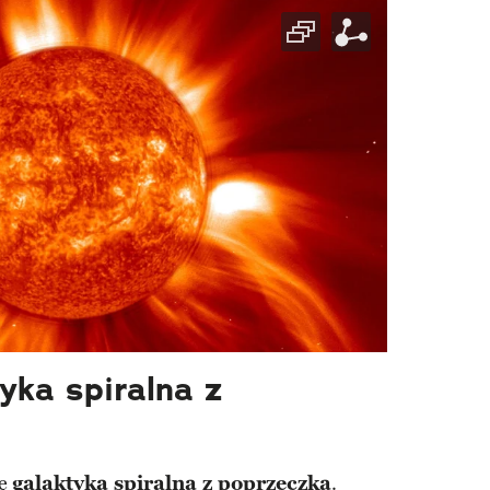
yka spiralna z
ię
galaktyką spiralną z poprzeczką
.