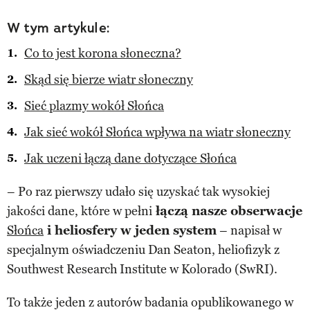
W tym artykule:
Co to jest korona słoneczna?
Skąd się bierze wiatr słoneczny
Sieć plazmy wokół Słońca
Jak sieć wokół Słońca wpływa na wiatr słoneczny
Jak uczeni łączą dane dotyczące Słońca
– Po raz pierwszy udało się uzyskać tak wysokiej
jakości dane, które w pełni
łączą nasze obserwacje
Słońca
i heliosfery w jeden system
– napisał w
specjalnym oświadczeniu Dan Seaton, heliofizyk z
Southwest Research Institute w Kolorado (SwRI).
To także jeden z autorów badania opublikowanego w