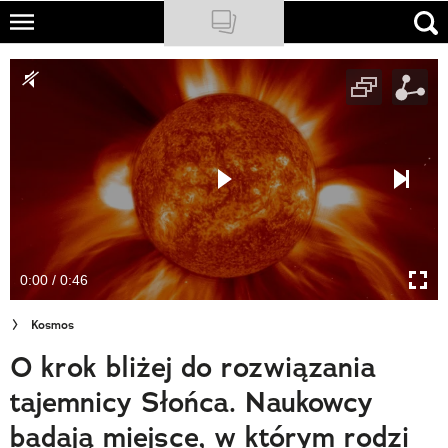
Skip
to
NATIONAL GEOGRAPHIC
main
content
TRAVELER
PODCASTY
Sklep
Newsletter
0:00 / 0:46
Cuda Polski
Kosmos
Wielki Konkurs Fotograficzny
O krok bliżej do rozwiązania
Trendbook Podróżniczy
tajemnicy Słońca. Naukowcy
Polecane
badają miejsce, w którym rodzi