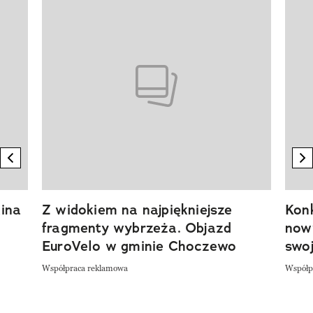
Pokazywanie elementu 1 z 20
previous element
n
ina
Z widokiem na najpiękniejsze
Kon
fragmenty wybrzeża. Objazd
now
EuroVelo w gminie Choczewo
swoj
Współpraca reklamowa
Współp