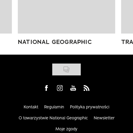
NATIONAL GEOGRAPHIC
TRA
Visit us on Facebook
Visit us on Instagram
Visit us on Youtube
Visit us on Rss
Kontakt
Regulamin
Polityka prywatności
O towarzystwie National Geographic
Newsletter
Moje zgody