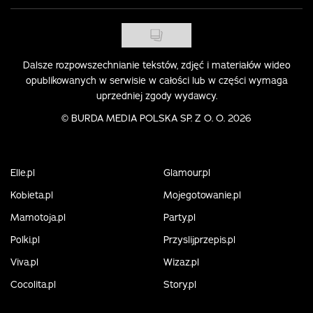
Dalsze rozpowszechnianie tekstów, zdjęć i materiałów wideo
opublikowanych w serwisie w całości lub w części wymaga
uprzedniej zgody wydawcy.
©
BURDA MEDIA POLSKA SP. Z O. O. 2026
Elle.pl
Glamour.pl
Kobieta.pl
Mojegotowanie.pl
Mamotoja.pl
Party.pl
Polki.pl
Przyslijprzepis.pl
Viva.pl
Wizaz.pl
Cocolita.pl
Story.pl