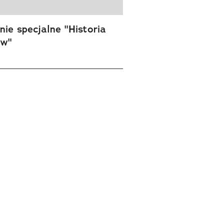
ie specjalne "Historia
ów"