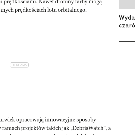
i prędkościami. Nawet drobiny farby mogą
mnych prędkościach lotu orbitalnego.
Wydan
czar
arwick opracowują innowacyjne sposoby
 ramach projektów takich jak „DebrisWatch”, a