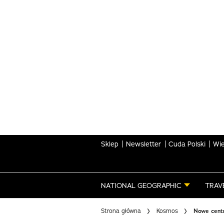
Skip
to
main
content
Sklep
Newsletter
Cuda Polski
Wie
NATIONAL GEOGRAPHIC
TRAV
Strona główna
Kosmos
Nowe cent