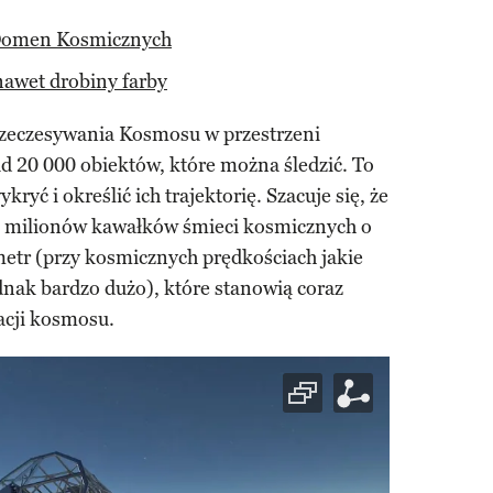
Domen Kosmicznych
awet drobiny farby
rzeczesywania Kosmosu w przestrzeni
d 20 000 obiektów, które można śledzić. To
kryć i określić ich trajektorię. Szacuje się, że
60 milionów kawałków śmieci kosmicznych o
metr (przy kosmicznych prędkościach jakie
ednak bardzo dużo), które stanowią coraz
acji kosmosu.