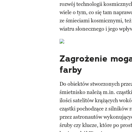
rozwój technologii kosmicznych
wiele o tym, co się tam napraw
ze śmieciami kosmicznymi, też
wiatru słonecznego i jego wpływ
Zagrożenie moga
farby
Do obiektów stworzonych prze
śmietnisko należą m.in. cząstki
ilości satelitów krążących wok
cząstki pochodzące z silników 
przez astronautów wykonującyc
śruby czy klucze, które po pro