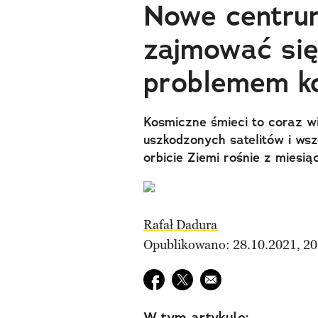
Nowe centru
zajmować si
problemem k
Kosmiczne śmieci to coraz wi
uszkodzonych satelitów i ws
orbicie Ziemi rośnie z miesią
Rafał Dadura
Opublikowano: 28.10.2021, 20
Udostępnij na facebook
Udostępnij na twitter
E-mail do przyjaciela
W tym artykule: