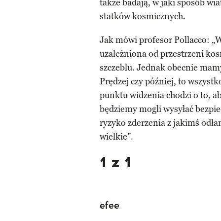
także badają, w jaki sposób wi
statków kosmicznych.
Jak mówi profesor Pollacco: „
uzależniona od przestrzeni ko
szczeblu. Jednak obecnie mamy
Prędzej czy później, to wszyst
punktu widzenia chodzi o to, ab
będziemy mogli wysyłać bezpi
ryzyko zderzenia z jakimś odł
wielkie”.
1 z 1
efee