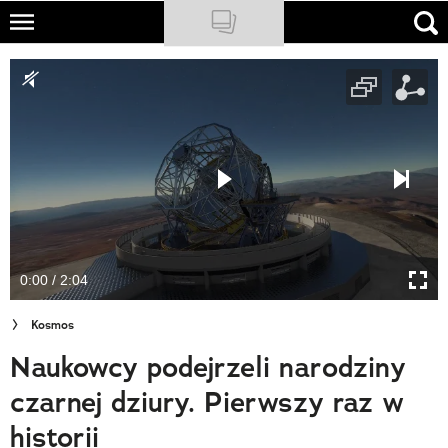
Skip
to
NATIONAL GEOGRAPHIC
main
content
TRAVELER
PODCASTY
Sklep
Newsletter
0:00 / 2:04
Cuda Polski
Kosmos
Wielki Konkurs Fotograficzny
Naukowcy podejrzeli narodziny
Trendbook Podróżniczy
czarnej dziury. Pierwszy raz w
Polecane
historii