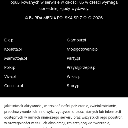
opublikowanych w serwisie w całości lub w części wymaga
uprzedniej zgody wydawcy.
©
BURDA MEDIA POLSKA SP. Z O. O. 2026
Elle.pl
Glamour.pl
Kobieta.pl
Mojegotowanie.pl
Mamotoja.pl
Party.pl
Polki.pl
Przyslijprzepis.pl
Viva.pl
Wizaz.pl
Cocolita.pl
Story.pl
Jakiekolwiek aktywności, w szczególności: pobieranie, zwielokrotnianie,
przechowywanie, lub inne wykorzystywanie treści, danych lub informacji
dostępnych w ramach niniejszego serwisu oraz wszystkich jego podstron,
w szczególności w celu ich eksploracji, zmierzającej do tworzenia,