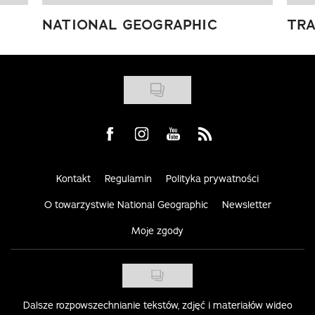
NATIONAL GEOGRAPHIC
TRA
Visit us on Facebook
Visit us on Instagram
Visit us on Youtube
Visit us on Rss
Kontakt
Regulamin
Polityka prywatności
O towarzystwie National Geographic
Newsletter
Moje zgody
Dalsze rozpowszechnianie tekstów, zdjęć i materiałów wideo