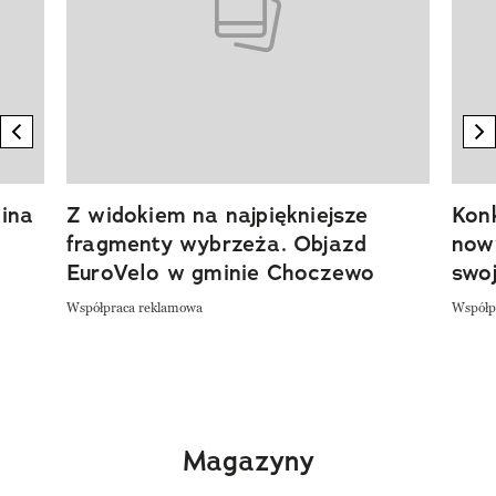
previous element
n
ina
Z widokiem na najpiękniejsze
Kon
fragmenty wybrzeża. Objazd
now
EuroVelo w gminie Choczewo
swoj
Współpraca reklamowa
Współp
Magazyny