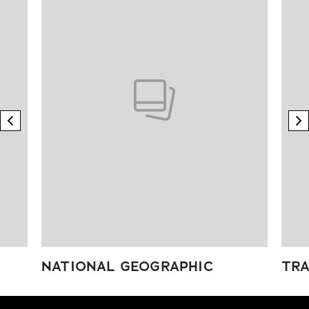
previous element
n
NATIONAL GEOGRAPHIC
TRA