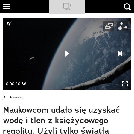
Skip
to
NATIONAL GEOGRAPHIC
main
content
TRAVELER
PODCASTY
Sklep
Newsletter
0:00 / 0:36
Cuda Polski
Kosmos
Wielki Konkurs Fotograficzny
Naukowcom udało się uzyskać
Trendbook Podróżniczy
wodę i tlen z księżycowego
Polecane
regolitu. Użyli tylko światła