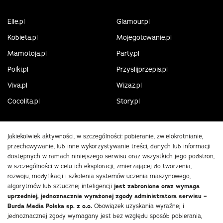
Elle.pl
Glamour.pl
Kobieta.pl
Mojegotowanie.pl
Mamotoja.pl
Party.pl
Polki.pl
Przyslijprzepis.pl
Viva.pl
Wizaz.pl
Cocolita.pl
Story.pl
Jakiekolwiek aktywności, w szczególności: pobieranie, zwielokrotnianie,
przechowywanie, lub inne wykorzystywanie treści, danych lub informacji
dostępnych w ramach niniejszego serwisu oraz wszystkich jego podstron,
w szczególności w celu ich eksploracji, zmierzającej do tworzenia,
rozwoju, modyfikacji i szkolenia systemów uczenia maszynowego,
algorytmów lub sztucznej inteligencji
jest zabronione oraz wymaga
uprzedniej, jednoznacznie wyrażonej zgody administratora serwisu –
Burda Media Polska sp. z o.o.
Obowiązek uzyskania wyraźnej i
jednoznacznej zgody wymagany jest bez względu sposób pobierania,