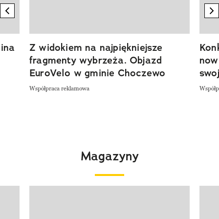
previous element
n
ina
Z widokiem na najpiękniejsze
Kon
fragmenty wybrzeża. Objazd
now
EuroVelo w gminie Choczewo
swoj
Współpraca reklamowa
Współp
Magazyny
Pokazywanie elementu 1 z 4