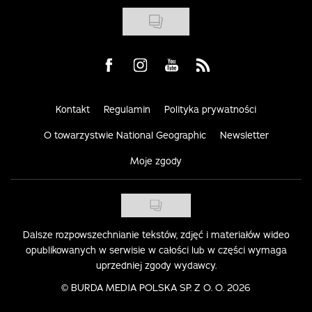
Visit us on Facebook
Visit us on Instagram
Visit us on Youtube
Visit us on Rss
Kontakt
Regulamin
Polityka prywatności
O towarzystwie National Geographic
Newsletter
Moje zgody
Dalsze rozpowszechnianie tekstów, zdjęć i materiałów wideo
opublikowanych w serwisie w całości lub w części wymaga
uprzedniej zgody wydawcy.
©
BURDA MEDIA POLSKA SP. Z O. O. 2026