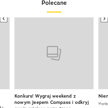
Polecane
previous element
n
Pokazywanie elementu 1 z 20
Konkurs! Wygraj weekend z
Niem
nowym Jeepem Compass i odkryj
Współp