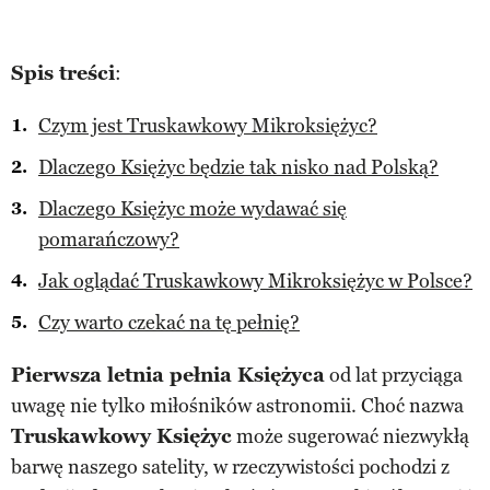
Spis treści
:
Czym jest Truskawkowy Mikroksiężyc?
Dlaczego Księżyc będzie tak nisko nad Polską?
Dlaczego Księżyc może wydawać się
pomarańczowy?
Jak oglądać Truskawkowy Mikroksiężyc w Polsce?
Czy warto czekać na tę pełnię?
Pierwsza letnia pełnia Księżyca
od lat przyciąga
uwagę nie tylko miłośników astronomii. Choć nazwa
Truskawkowy Księżyc
może sugerować niezwykłą
barwę naszego satelity, w rzeczywistości pochodzi z