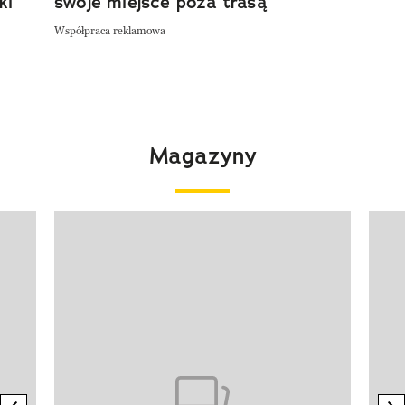
ki
swoje miejsce poza trasą
Współpraca reklamowa
Magazyny
Pokazywanie elementu 1 z 4