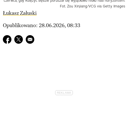
czerwca, gdy Księżyc będzie poruszał się wyjątkowo nisko nad horyzontem.
Fot. Zou Xinjiang/VCG via Getty Images
Łukasz Załuski
Opublikowano: 28.06.2026, 08:33
Udostępnij na facebook
Udostępnij na twitter
E-mail do przyjaciela