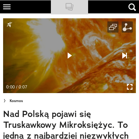
Skip
to
NATIONAL GEOGRAPHIC
main
content
TRAVELER
PODCASTY
Sklep
Newsletter
0:00 / 0:07
Cuda Polski
Kosmos
Wielki Konkurs Fotograficzny
Nad Polską pojawi się
Trendbook Podróżniczy
Truskawkowy Mikroksiężyc. To
Polecane
jedna z najbardziej niezwykłych