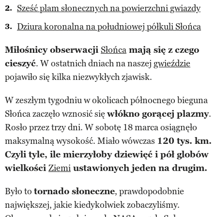
Sześć plam słonecznych na powierzchni gwiazdy
Dziura koronalna na południowej półkuli Słońca
Miłośnicy obserwacji
Słońca
mają się z czego
cieszyć
. W ostatnich dniach na naszej
gwieździe
pojawiło się kilka niezwykłych zjawisk.
W zeszłym tygodniu w okolicach północnego bieguna
Słońca zaczęło wznosić się
włókno gorącej plazmy
.
Rosło przez trzy dni. W sobotę 18 marca osiągnęło
maksymalną wysokość. Miało wówczas
120 tys. km.
Czyli tyle, ile mierzyłoby dziewięć i pół globów
wielkości
Ziemi
ustawionych jeden na drugim.
Było to
tornado słoneczne
, prawdopodobnie
największej, jakie kiedykolwiek zobaczyliśmy.