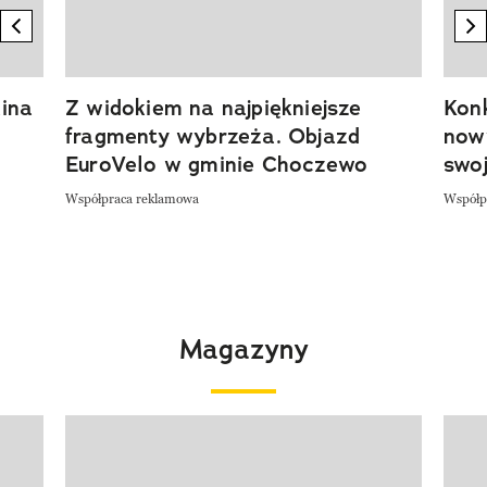
previous element
n
ina
Z widokiem na najpiękniejsze
Kon
fragmenty wybrzeża. Objazd
now
EuroVelo w gminie Choczewo
swoj
Współpraca reklamowa
Współp
Magazyny
Pokazywanie elementu 1 z 4