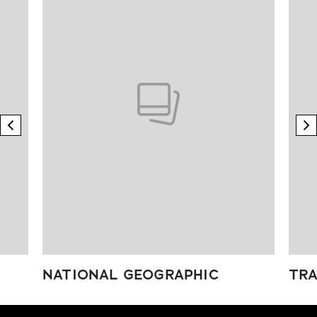
previous element
n
NATIONAL GEOGRAPHIC
TRA