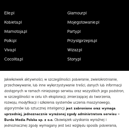
Elle.pl
Glamour.pl
Kobieta.pl
Mojegotowanie.pl
Mamotoja.pl
Party.pl
Polki.pl
Przyslijprzepis.pl
Viva.pl
Wizaz.pl
Cocolita.pl
Story.pl
Jakiekolwiek aktywności, w szczególności: pobieranie, zwielokrotnianie,
przechowywanie, lub inne wykorzystywanie treści, danych lub informacji
dostępnych w ramach niniejszego serwisu oraz wszystkich jego podstron,
w szczególności w celu ich eksploracji, zmierzającej do tworzenia,
rozwoju, modyfikacji i szkolenia systemów uczenia maszynowego,
algorytmów lub sztucznej inteligencji
jest zabronione oraz wymaga
uprzedniej, jednoznacznie wyrażonej zgody administratora serwisu –
Burda Media Polska sp. z o.o.
Obowiązek uzyskania wyraźnej i
jednoznacznej zgody wymagany jest bez względu sposób pobierania,