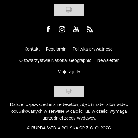
Visit us on Facebook
Visit us on Instagram
Visit us on Youtube
Visit us on Rss
Kontakt
Regulamin
Polityka prywatności
O towarzystwie National Geographic
Newsletter
Moje zgody
Dalsze rozpowszechnianie tekstów, zdjęć i materiałów wideo
opublikowanych w serwisie w całości lub w części wymaga
uprzedniej zgody wydawcy.
©
BURDA MEDIA POLSKA SP. Z O. O. 2026