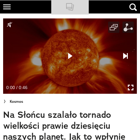
Skip
to
NATIONAL GEOGRAPHIC
main
content
TRAVELER
PODCASTY
Sklep
Newsletter
0:00 / 0:46
Cuda Polski
Kosmos
Wielki Konkurs Fotograficzny
Na Słońcu szalało tornado
Trendbook Podróżniczy
wielkości prawie dziesięciu
Polecane
naszych planet. Jak to wpłynie