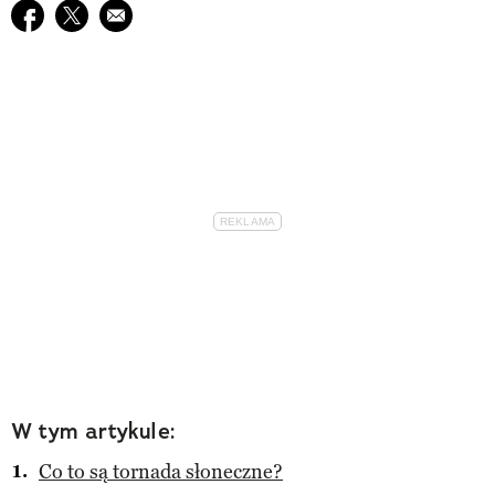
Udostępnij na facebook
Udostępnij na twitter
E-mail do przyjaciela
W tym artykule:
Co to są tornada słoneczne?