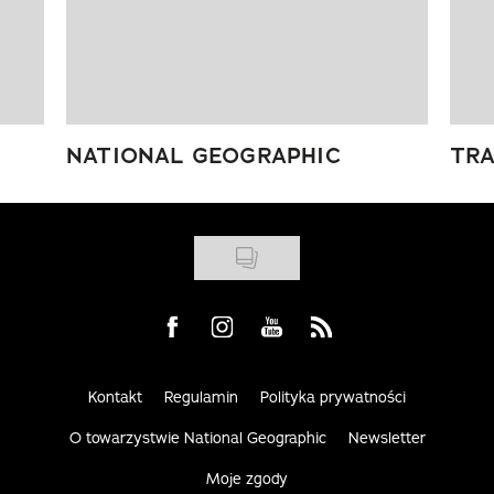
NATIONAL GEOGRAPHIC
TRA
Visit us on Facebook
Visit us on Instagram
Visit us on Youtube
Visit us on Rss
Kontakt
Regulamin
Polityka prywatności
O towarzystwie National Geographic
Newsletter
Moje zgody