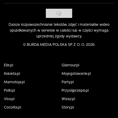
Dalsze rozpowszechnianie tekstów, zdjęć i materiałów wideo
opublikowanych w serwisie w całości lub w części wymaga
uprzedniej zgody wydawcy.
©
BURDA MEDIA POLSKA SP. Z O. O. 2026
Elle.pl
Glamour.pl
Kobieta.pl
Mojegotowanie.pl
Mamotoja.pl
Party.pl
Polki.pl
Przyslijprzepis.pl
Viva.pl
Wizaz.pl
Cocolita.pl
Story.pl