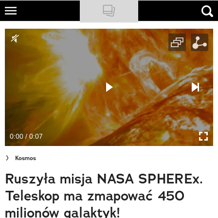
Skip
to
NATIONAL GEOGRAPHIC
main
content
TRAVELER
PODCASTY
Sklep
Newsletter
0:00 / 0:07
Cuda Polski
Kosmos
Wielki Konkurs Fotograficzny
Ruszyła misja NASA SPHEREx.
Trendbook Podróżniczy
Teleskop ma zmapować 450
Polecane
milionów galaktyk!