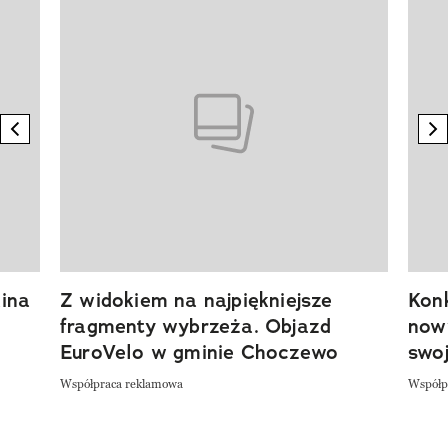
Pokazywanie elementu 1 z 20
previous element
n
ina
Z widokiem na najpiękniejsze
Kon
fragmenty wybrzeża. Objazd
now
EuroVelo w gminie Choczewo
swoj
Współpraca reklamowa
Współp