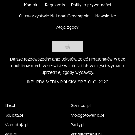
Kontakt
Regulamin
Polityka prywatności
O towarzystwie National Geographic
Newsletter
Moje zgody
Dalsze rozpowszechnianie tekstów, zdjęć i materiałów wideo
opublikowanych w serwisie w całości lub w części wymaga
uprzedniej zgody wydawcy.
©
BURDA MEDIA POLSKA SP. Z O. O. 2026
Elle.pl
Glamour.pl
Kobieta.pl
Mojegotowanie.pl
Mamotoja.pl
Party.pl
Polki.pl
Przyslijprzepis.pl