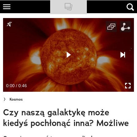
Skip
to
NATIONAL GEOGRAPHIC
main
content
TRAVELER
PODCASTY
Sklep
Newsletter
0:00 / 0:46
Cuda Polski
Kosmos
Wielki Konkurs Fotograficzny
Czy naszą galaktykę może
Trendbook Podróżniczy
kiedyś pochłonąć inna? Możliwe
Polecane