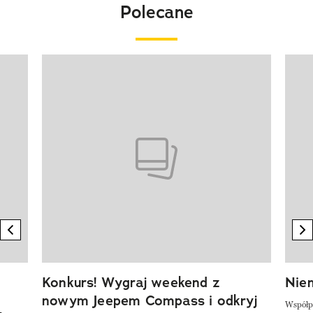
Polecane
Pokazywanie elementu 1 z 20
previous element
n
Konkurs! Wygraj weekend z
Niem
nowym Jeepem Compass i odkryj
Współp