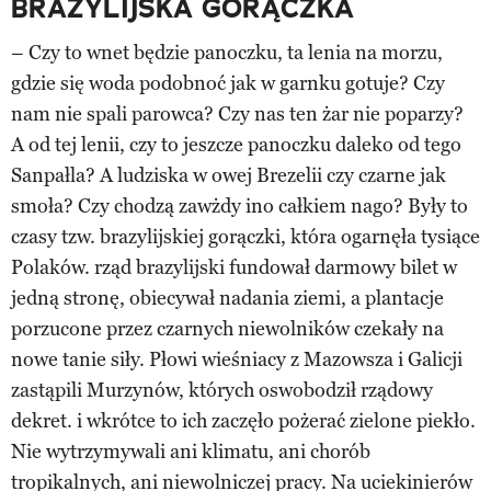
BRAZYLIJSKA GORĄCZKA
– Czy to wnet będzie panoczku, ta lenia na morzu,
gdzie się woda podobnoć jak w garnku gotuje? Czy
nam nie spali parowca? Czy nas ten żar nie poparzy?
A od tej lenii, czy to jeszcze panoczku daleko od tego
Sanpałla? A ludziska w owej Brezelii czy czarne jak
smoła? Czy chodzą zawżdy ino całkiem nago? Były to
czasy tzw. brazylijskiej gorączki, która ogarnęła tysiące
Polaków. rząd brazylijski fundował darmowy bilet w
jedną stronę, obiecywał nadania ziemi, a plantacje
porzucone przez czarnych niewolników czekały na
nowe tanie siły. Płowi wieśniacy z Mazowsza i Galicji
zastąpili Murzynów, których oswobodził rządowy
dekret. i wkrótce to ich zaczęło pożerać zielone piekło.
Nie wytrzymywali ani klimatu, ani chorób
tropikalnych, ani niewolniczej pracy. Na uciekinierów