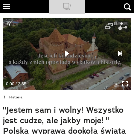
Skip
to
NATIONAL GEOGRAPHIC
main
content
TRAVELER
PODCASTY
Sklep
Newsletter
0:00 / 2:35
Cuda Polski
Historia
Wielki Konkurs Fotograficzny
"Jestem sam i wolny! Wszystko
Trendbook Podróżniczy
jest cudze, ale jakby moje! "
Polecane
Polska wyprawa dookoła świata