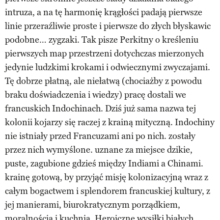
intruza, a na tę harmonię krągłości padają pierwsze
linie przeraźliwie proste i pierwsze do złych błyskawic
podobne… zygzaki. Tak pisze Perkitny o kreśleniu
pierwszych map przestrzeni dotychczas mierzonych
jedynie ludzkimi krokami i odwiecznymi zwyczajami.
Tę dobrze płatną, ale niełatwą (chociażby z powodu
braku doświadczenia i wiedzy) pracę dostali we
francuskich Indochinach. Dziś już sama nazwa tej
kolonii kojarzy się raczej z krainą mityczną. Indochiny
nie istniały przed Francuzami ani po nich. zostały
przez nich wymyślone. uznane za miejsce dzikie,
puste, zagubione gdzieś między Indiami a Chinami.
krainę gotową, by przyjąć misję kolonizacyjną wraz z
całym bogactwem i splendorem francuskiej kultury, z
jej manierami, biurokratycznym porządkiem,
moralnością i kuchnią. Heroiczne wysiłki białych