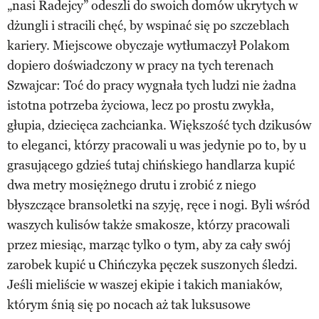
„nasi Radejcy” odeszli do swoich domów ukrytych w
dżungli i stracili chęć, by wspinać się po szczeblach
kariery. Miejscowe obyczaje wytłumaczył Polakom
dopiero doświadczony w pracy na tych terenach
Szwajcar: Toć do pracy wygnała tych ludzi nie żadna
istotna potrzeba życiowa, lecz po prostu zwykła,
głupia, dziecięca zachcianka. Większość tych dzikusów
to eleganci, którzy pracowali u was jedynie po to, by u
grasującego gdzieś tutaj chińskiego handlarza kupić
dwa metry mosiężnego drutu i zrobić z niego
błyszczące bransoletki na szyję, ręce i nogi. Byli wśród
waszych kulisów także smakosze, którzy pracowali
przez miesiąc, marząc tylko o tym, aby za cały swój
zarobek kupić u Chińczyka pęczek suszonych śledzi.
Jeśli mieliście w waszej ekipie i takich maniaków,
którym śnią się po nocach aż tak luksusowe