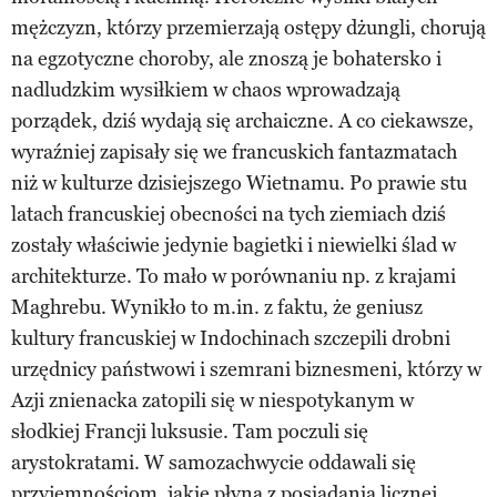
mężczyzn, którzy przemierzają ostępy dżungli, chorują
na egzotyczne choroby, ale znoszą je bohatersko i
nadludzkim wysiłkiem w chaos wprowadzają
porządek, dziś wydają się archaiczne. A co ciekawsze,
wyraźniej zapisały się we francuskich fantazmatach
niż w kulturze dzisiejszego Wietnamu. Po prawie stu
latach francuskiej obecności na tych ziemiach dziś
zostały właściwie jedynie bagietki i niewielki ślad w
architekturze. To mało w porównaniu np. z krajami
Maghrebu. Wynikło to m.in. z faktu, że geniusz
kultury francuskiej w Indochinach szczepili drobni
urzędnicy państwowi i szemrani biznesmeni, którzy w
Azji znienacka zatopili się w niespotykanym w
słodkiej Francji luksusie. Tam poczuli się
arystokratami. W samozachwycie oddawali się
przyjemnościom, jakie płyną z posiadania licznej