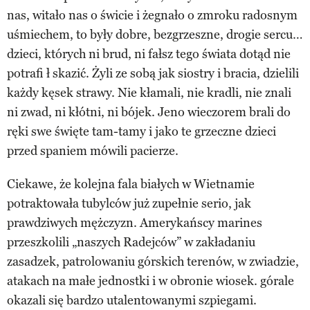
nas, witało nas o świcie i żegnało o zmroku radosnym
uśmiechem, to były dobre, bezgrzeszne, drogie sercu…
dzieci, których ni brud, ni fałsz tego świata dotąd nie
potrafi ł skazić. Żyli ze sobą jak siostry i bracia, dzielili
każdy kęsek strawy. Nie kłamali, nie kradli, nie znali
ni zwad, ni kłótni, ni bójek. Jeno wieczorem brali do
ręki swe święte tam-tamy i jako te grzeczne dzieci
przed spaniem mówili pacierze.
Ciekawe, że kolejna fala białych w Wietnamie
potraktowała tubylców już zupełnie serio, jak
prawdziwych mężczyzn. Amerykańscy marines
przeszkolili „naszych Radejców” w zakładaniu
zasadzek, patrolowaniu górskich terenów, w zwiadzie,
atakach na małe jednostki i w obronie wiosek. górale
okazali się bardzo utalentowanymi szpiegami.