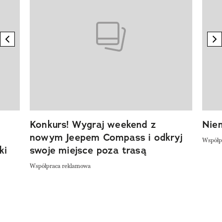
previous element
n
Konkurs! Wygraj weekend z
Niem
nowym Jeepem Compass i odkryj
Współp
ki
swoje miejsce poza trasą
Współpraca reklamowa