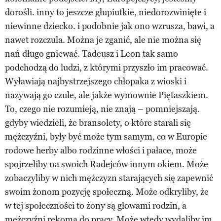
dorośli. inny to jeszcze głupiutkie, niedorozwinięte i
niewinne dziecko. i podobnie jak ono wzrusza, bawi, a
nawet rozczula. Można je zganić, ale nie można się
nań długo gniewać. Tadeusz i Leon tak samo
podchodzą do ludzi, z którymi przyszło im pracować.
Wyławiają najbystrzejszego chłopaka z wioski i
nazywają go czule, ale jakże wymownie Piętaszkiem.
To, czego nie rozumieją, nie znają – pomniejszają.
gdyby wiedzieli, że bransolety, o które starali się
mężczyźni, były być może tym samym, co w Europie
rodowe herby albo rodzinne włości i pałace, może
spojrzeliby na swoich Radejców innym okiem. Może
zobaczyliby w nich mężczyzn starających się zapewnić
swoim żonom pozycję społeczną. Może odkryliby, że
w tej społeczności to żony są głowami rodzin, a
mężczyźni rękoma do pracy. Może wtedy wydaliby im