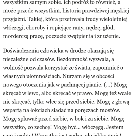
wszystkim samym sobie. ich podróż to również, a
może przede wszystkim, historia prawdziwej męskiej
przyjaźni. Takiej, która przetrwała trudy wieloletniej
włóczęgi, choroby i ropiejące rany, nędzę, głód,
morderczą pracę, poczucie zwątpienia i znużenie.
Doświadczenia człowieka w drodze okazują się
niezależne od czasów. Bezdomność wyzwala, a
wolność pozwala korzystać ze świata, zapomnieć o
własnych ułomnościach. Nurzam się w obcości
nowego otoczenia jak w pachnącej pianie. (…) Mogę
skręcać w lewo, albo skręcać w prawo. Mogę też wcale
nie skręcać, tylko wlec się przed siebie. Mogę z głową
wspartą na łokciach siadać na poręczach mostów.
Mogę spluwać przed siebie, w bok i za siebie. Mogę
wszystko, co zechcę! Mogę być… włóczęgą. Jestem
sam i wolny! Wszystko jest cudze, ale jakby moje!