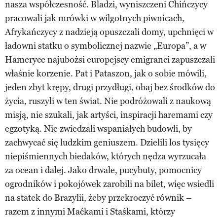
nasza współczesność. Bladzi, wyniszczeni Chińczycy
pracowali jak mrówki w wilgotnych piwnicach,
Afrykańczycy z nadzieją opuszczali domy, upchnięci w
ładowni statku o symbolicznej nazwie „Europa”, a w
Hameryce najubożsi europejscy emigranci zapuszczali
właśnie korzenie. Pat i Pataszon, jak o sobie mówili,
jeden zbyt krępy, drugi przydługi, obaj bez środków do
życia, ruszyli w ten świat. Nie podróżowali z naukową
misją, nie szukali, jak artyści, inspiracji haremami czy
egzotyką. Nie zwiedzali wspaniałych budowli, by
zachwycać się ludzkim geniuszem. Dzielili los tysięcy
niepiśmiennych biedaków, których nędza wyrzucała
za ocean i dalej. Jako drwale, pucybuty, pomocnicy
ogrodników i pokojówek zarobili na bilet, więc wsiedli
na statek do Brazylii, żeby przekroczyć równik –
razem z innymi Maćkami i Staśkami, którzy