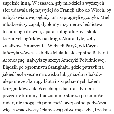
zupełnie inną. W czasach, gdy młodzież z wyższych
sfer udawała się najwyżej do Francji albo do Włoch, by
nabyć światowej ogłady, oni zapragnęli egzotyki. Mieli
młodzieńczy zapał, dyplomy inżynierów leśnictwa i
technologii drewna, aparat fotograficzny i słoik
kiszonych ogórków na drogę. Akurat tyle, żeby
zrealizować marzenia. Widzieli Paryż, w którym
tańczyła wówczas słodka Mulatka Josephine Baker, i
Aconcaguę, najwyższy szczyt Ameryki Południowej.
Błądzili po ogromnym Szanghaju, gdzie patrzyli na
jakieś bezbrzeżne mrowisko lub gniazdo robaków
ulepione ze skorupy błota i z zapcha- nych kałem
krużganków. Jakieś cuchnące bajora i dymem
przeżarte kominy. Ludziom nie starcza pojemność
ruder, nie mogą ich pomieścić przepastne podwórza,
więc rozsadziwszy ściany swą potworną ciżbą, tryskają