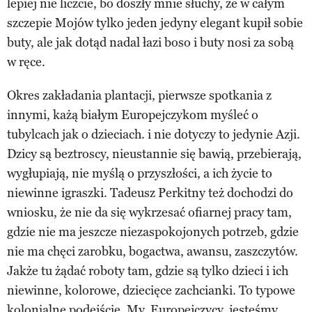
lepiej nie liczcie, bo doszły mnie słuchy, że w całym
szczepie Mojów tylko jeden jedyny elegant kupił sobie
buty, ale jak dotąd nadal łazi boso i buty nosi za sobą
w ręce.
Okres zakładania plantacji, pierwsze spotkania z
innymi, każą białym Europejczykom myśleć o
tubylcach jak o dzieciach. i nie dotyczy to jedynie Azji.
Dzicy są beztroscy, nieustannie się bawią, przebierają,
wygłupiają, nie myślą o przyszłości, a ich życie to
niewinne igraszki. Tadeusz Perkitny też dochodzi do
wniosku, że nie da się wykrzesać ofiarnej pracy tam,
gdzie nie ma jeszcze niezaspokojonych potrzeb, gdzie
nie ma chęci zarobku, bogactwa, awansu, zaszczytów.
Jakże tu żądać roboty tam, gdzie są tylko dzieci i ich
niewinne, kolorowe, dziecięce zachcianki. To typowe
kolonialne podejście. My, Europejczycy, jesteśmy