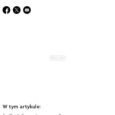
Udostępnij na facebook
Udostępnij na twitter
E-mail do przyjaciela
W tym artykule: