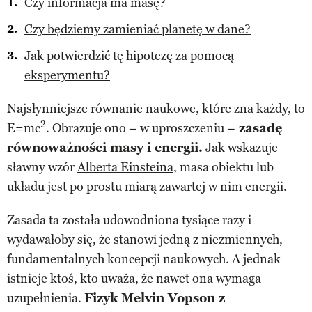
Czy informacja ma masę?
Czy będziemy zamieniać planetę w dane?
Jak potwierdzić tę hipotezę za pomocą
eksperymentu?
Najsłynniejsze równanie naukowe, które zna każdy, to
2
E=mc
. Obrazuje ono – w uproszczeniu –
zasadę
równoważności masy i energii.
Jak wskazuje
sławny wzór
Alberta Einsteina
, masa obiektu lub
układu jest po prostu miarą zawartej w nim
energii
.
Zasada ta została udowodniona tysiące razy i
wydawałoby się, że stanowi jedną z niezmiennych,
fundamentalnych koncepcji naukowych. A jednak
istnieje ktoś, kto uważa, że nawet ona wymaga
uzupełnienia.
Fizyk Melvin Vopson z