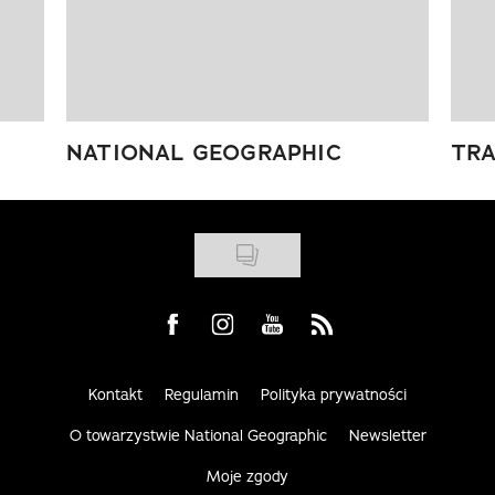
NATIONAL GEOGRAPHIC
TRA
Visit us on Facebook
Visit us on Instagram
Visit us on Youtube
Visit us on Rss
Kontakt
Regulamin
Polityka prywatności
O towarzystwie National Geographic
Newsletter
Moje zgody