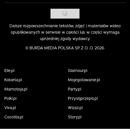
Dalsze rozpowszechnianie tekstów, zdjęć i materiałów wideo
opublikowanych w serwisie w całości lub w części wymaga
uprzedniej zgody wydawcy.
©
BURDA MEDIA POLSKA SP. Z O. O. 2026
Elle.pl
Glamour.pl
Kobieta.pl
Mojegotowanie.pl
Mamotoja.pl
Party.pl
Polki.pl
Przyslijprzepis.pl
Viva.pl
Wizaz.pl
Cocolita.pl
Story.pl