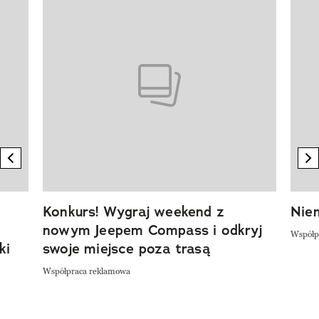
Pokazywanie elementu 1 z 20
previous element
n
Konkurs! Wygraj weekend z
Niem
nowym Jeepem Compass i odkryj
Współp
ki
swoje miejsce poza trasą
Współpraca reklamowa