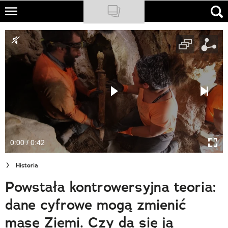
Skip
to
NATIONAL GEOGRAPHIC
main
content
TRAVELER
PODCASTY
Sklep
Newsletter
0:00 / 0:42
Cuda Polski
Historia
Wielki Konkurs Fotograficzny
Powstała kontrowersyjna teoria:
Trendbook Podróżniczy
dane cyfrowe mogą zmienić
Polecane
masę Ziemi. Czy da się ją