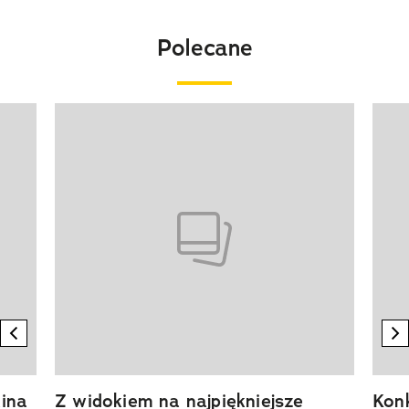
Polecane
Pokazywanie elementu 1 z 20
previous element
n
ina
Z widokiem na najpiękniejsze
Kon