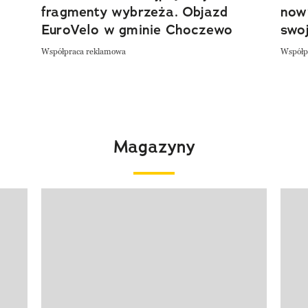
fragmenty wybrzeża. Objazd
now
EuroVelo w gminie Choczewo
swoj
Współpraca reklamowa
Współp
Magazyny
Pokazywanie elementu 1 z 4