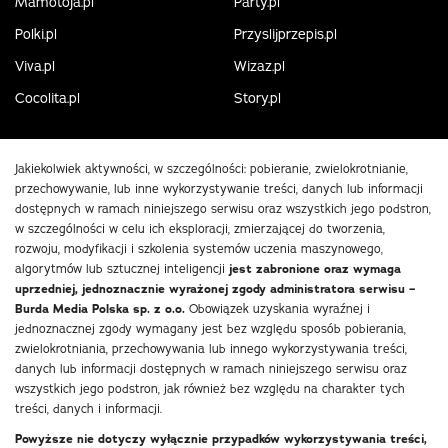
Mamotoja.pl
Party.pl
Polki.pl
Przyslijprzepis.pl
Viva.pl
Wizaz.pl
Cocolita.pl
Story.pl
Jakiekolwiek aktywności, w szczególności: pobieranie, zwielokrotnianie,
przechowywanie, lub inne wykorzystywanie treści, danych lub informacji
dostępnych w ramach niniejszego serwisu oraz wszystkich jego podstron,
w szczególności w celu ich eksploracji, zmierzającej do tworzenia,
rozwoju, modyfikacji i szkolenia systemów uczenia maszynowego,
algorytmów lub sztucznej inteligencji
jest zabronione oraz wymaga
uprzedniej, jednoznacznie wyrażonej zgody administratora serwisu –
Burda Media Polska sp. z o.o.
Obowiązek uzyskania wyraźnej i
jednoznacznej zgody wymagany jest bez względu sposób pobierania,
zwielokrotniania, przechowywania lub innego wykorzystywania treści,
danych lub informacji dostępnych w ramach niniejszego serwisu oraz
wszystkich jego podstron, jak również bez względu na charakter tych
treści, danych i informacji.
Powyższe nie dotyczy wyłącznie przypadków wykorzystywania treści,