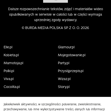
Dalsze rozpowszechnianie tekstów, zdjęć i materiałów wideo
opublikowanych w serwisie w całości lub w części wymaga
uprzedniej zgody wydawcy.
©
BURDA MEDIA POLSKA SP. Z O. O. 2026
Elle.pl
Glamour.pl
Kobieta.pl
Mojegotowanie.pl
Mamotoja.pl
Party.pl
Polki.pl
Przyslijprzepis.pl
Viva.pl
Wizaz.pl
Cocolita.pl
Story.pl
Jakiekolwiek aktywności, w szczególności: pobieranie, zwielokrotnianie,
przechowywanie, lub inne wykorzystywanie treści, danych lub informacji