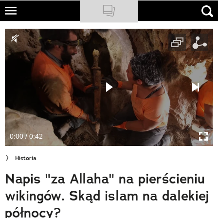
Skip
to
NATIONAL GEOGRAPHIC
main
content
TRAVELER
PODCASTY
Sklep
Newsletter
0:00 / 0:42
Cuda Polski
Historia
Wielki Konkurs Fotograficzny
Napis "za Allaha" na pierścieniu
Trendbook Podróżniczy
wikingów. Skąd islam na dalekiej
Polecane
północy?