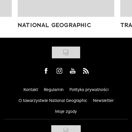
NATIONAL GEOGRAPHIC
TRA
Visit us on Facebook
Visit us on Instagram
Visit us on Youtube
Visit us on Rss
Kontakt
Regulamin
Polityka prywatności
O towarzystwie National Geographic
Newsletter
Moje zgody