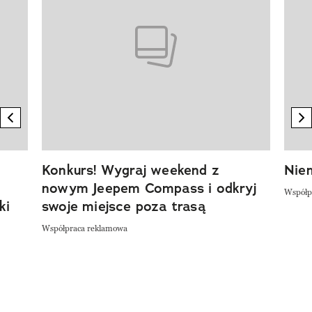
previous element
n
Konkurs! Wygraj weekend z
Niem
nowym Jeepem Compass i odkryj
Współp
ki
swoje miejsce poza trasą
Współpraca reklamowa