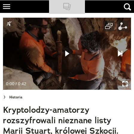
Skip
to
NATIONAL GEOGRAPHIC
main
content
TRAVELER
PODCASTY
Sklep
Newsletter
0:00 / 0:42
Cuda Polski
Historia
Wielki Konkurs Fotograficzny
Kryptolodzy-amatorzy
Trendbook Podróżniczy
rozszyfrowali nieznane listy
Polecane
Marii Stuart, królowej Szkocji.