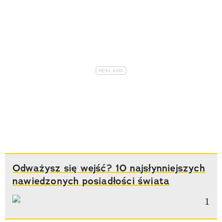
Odważysz się wejść? 10 najsłynniejszych
nawiedzonych posiadłości świata