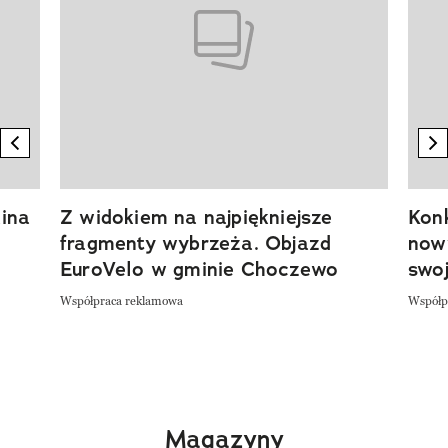
previous element
n
ina
Z widokiem na najpiękniejsze
Kon
fragmenty wybrzeża. Objazd
now
EuroVelo w gminie Choczewo
swoj
Współpraca reklamowa
Współp
Magazyny