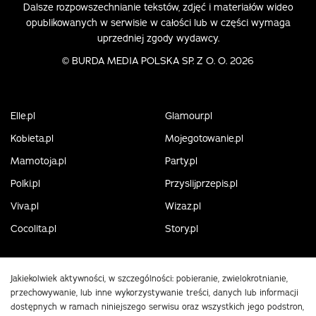
Dalsze rozpowszechnianie tekstów, zdjęć i materiałów wideo
opublikowanych w serwisie w całości lub w części wymaga
uprzedniej zgody wydawcy.
©
BURDA MEDIA POLSKA SP. Z O. O. 2026
Elle.pl
Glamour.pl
Kobieta.pl
Mojegotowanie.pl
Mamotoja.pl
Party.pl
Polki.pl
Przyslijprzepis.pl
Viva.pl
Wizaz.pl
Cocolita.pl
Story.pl
Jakiekolwiek aktywności, w szczególności: pobieranie, zwielokrotnianie,
przechowywanie, lub inne wykorzystywanie treści, danych lub informacji
dostępnych w ramach niniejszego serwisu oraz wszystkich jego podstron,