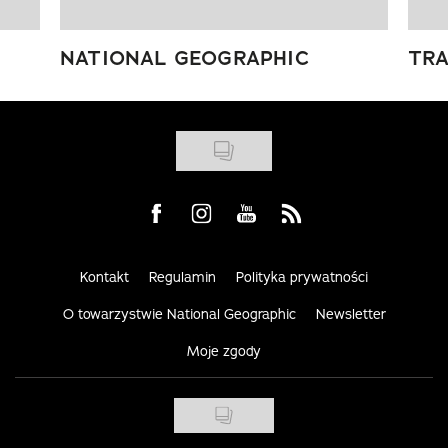
NATIONAL GEOGRAPHIC
TRA
Visit us on Facebook
Visit us on Instagram
Visit us on Youtube
Visit us on Rss
Kontakt
Regulamin
Polityka prywatności
O towarzystwie National Geographic
Newsletter
Moje zgody