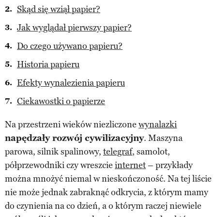
Skąd się wziął papier?
Jak wyglądał pierwszy papier?
Do czego używano papieru?
Historia papieru
Efekty wynalezienia papieru
Ciekawostki o papierze
Na przestrzeni wieków niezliczone
wynalazki
napędzały rozwój cywilizacyjny
. Maszyna
parowa, silnik spalinowy,
telegraf
, samolot,
półprzewodniki czy wreszcie
internet
– przykłady
można mnożyć niemal w nieskończoność. Na tej liście
nie może jednak zabraknąć odkrycia, z którym mamy
do czynienia na co dzień, a o którym raczej niewiele