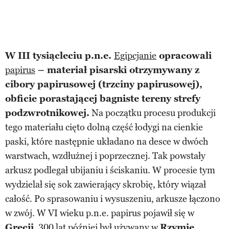
W III tysiącleciu p.n.e.
Egipcjanie
opracowali
papirus
– materiał pisarski otrzymywany z
cibory papirusowej (trzciny papirusowej),
obficie porastającej bagniste tereny strefy
podzwrotnikowej.
Na początku procesu produkcji
tego materiału cięto dolną część łodygi na cienkie
paski, które następnie układano na desce w dwóch
warstwach, wzdłużnej i poprzecznej. Tak powstały
arkusz podlegał ubijaniu i ściskaniu. W procesie tym
wydzielał się sok zawierający skrobię, który wiązał
całość. Po sprasowaniu i wysuszeniu, arkusze łączono
w zwój. W VI wieku p.n.e. papirus pojawił się w
Grecji
, 300 lat później był używany w
Rzymie
.