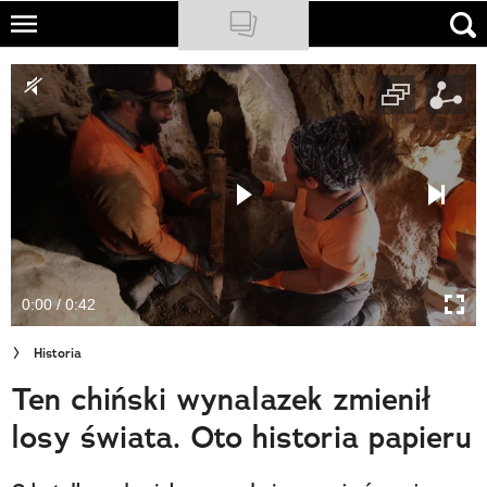
Skip
to
NATIONAL GEOGRAPHIC
main
content
TRAVELER
PODCASTY
Sklep
Newsletter
0:00 / 0:42
Cuda Polski
Historia
Wielki Konkurs Fotograficzny
Ten chiński wynalazek zmienił
Trendbook Podróżniczy
losy świata. Oto historia papieru
Polecane