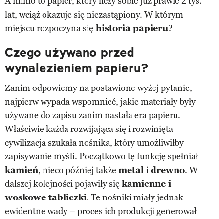
A mimo to papier, który liczy sobie już prawie 2 tys.
lat, wciąż okazuje się niezastąpiony. W którym
miejscu rozpoczyna się
historia papieru
?
Czego używano przed
wynalezieniem papieru?
Zanim odpowiemy na postawione wyżej pytanie,
najpierw wypada wspomnieć, jakie materiały były
używane do zapisu zanim nastała era papieru.
Właściwie każda rozwijająca się i rozwinięta
cywilizacja szukała nośnika, który umożliwiłby
zapisywanie myśli. Początkowo tę funkcję spełniał
kamień
, nieco później także
metal
i
drewno
. W
dalszej kolejności pojawiły się
kamienne i
woskowe tabliczki
. Te nośniki miały jednak
ewidentne wady – proces ich produkcji generował