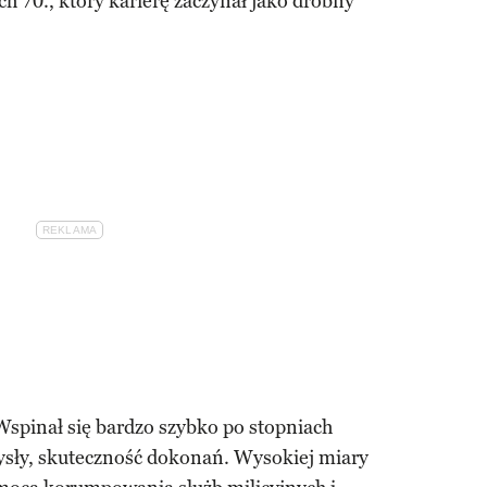
ch 70., który karierę zaczynał jako drobny
Wspinał się bardzo szybko po stopniach
ysły, skuteczność dokonań. Wysokiej miary