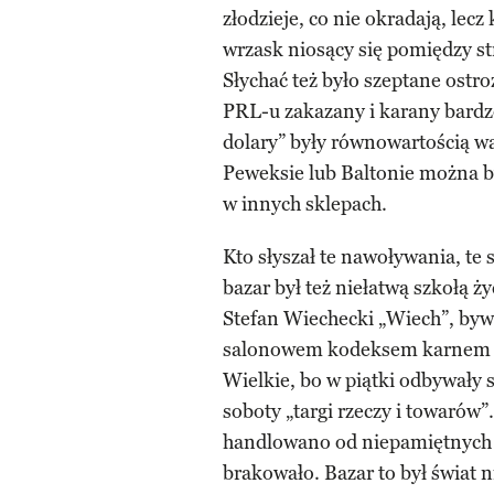
złodzieje, co nie okradają, lec
wrzask niosący się pomiędzy st
Słychać też było szeptane ostro
PRL-u zakazany i karany bardzo
dolary” były równowartością w
Peweksie lub Baltonie można by
w innych sklepach.
Kto słyszał te nawoływania, te
bazar był też niełatwą szkołą ż
Stefan Wiechecki „Wiech”, bywa
salonowem kodeksem karnem o
Wielkie, bo w piątki odbywały s
soboty „targi rzeczy i towarów”.
handlowano od niepamiętnych c
brakowało. Bazar to był świat n