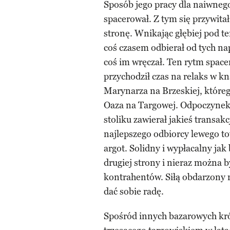
Sposób jego pracy dla naiwnego
spacerował. Z tym się przywitał
stronę. Wnikając głębiej pod t
coś czasem odbierał od tych n
coś im wręczał. Ten rytm space
przychodził czas na relaks w 
Marynarza na Brzeskiej, które
Oaza na Targowej. Odpoczynek t
stoliku zawierał jakieś transakc
najlepszego odbiorcy lewego t
argot. Solidny i wypłacalny ja
drugiej strony i nieraz można b
kontrahentów. Siłą obdarzony n
dać sobie radę.
Spośród innych bazarowych kró