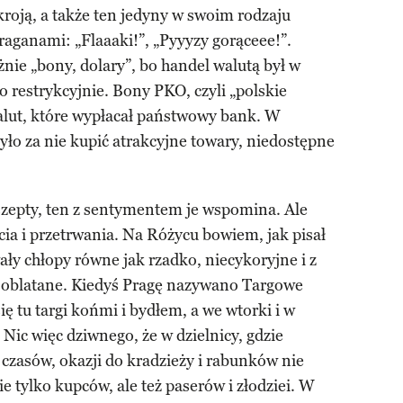
z kroją, a także ten jedyny w swoim rodzaju
raganami: „Flaaaki!”, „Pyyyzy gorąceee!”.
żnie „bony, dolary”, bo handel walutą był w
 restrykcyjnie. Bony PKO, czyli „polskie
alut, które wypłacał państwowy bank. W
ło za nie kupić atrakcyjne towary, niedostępne
 szepty, ten z sentymentem je wspomina. Ale
ycia i przetrwania. Na Różycu bowiem, jak pisał
ły chłopy równe jak rzadko, niecykoryjne i z
blatane. Kiedyś Pragę nazywano Targowe
ię tu targi końmi i bydłem, a we wtorki i w
 Nic więc dziwnego, że w dzielnicy, gdzie
zasów, okazji do kradzieży i rabunków nie
ie tylko kupców, ale też paserów i złodziei. W