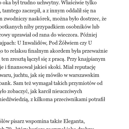
 oka był trudno uchwytny. Właściwie tylko
, tamtego zaczepił, a z innym oddalił się na
en zwodniczy naskórek, można było dostrzec, że
apotkanych niby przypadkiem osobników lub
rowy uprawiał od rana do wieczora. Później
knajpach: U Inwalidów, Pod Żółwiem czy U
go to relaksu finalnym akordem była przeważnie
en zresztą łączył się z pracą. Przy knajpianym
je i finansował jakieś skoki. Miał reputację
owaru, juchtu, jak się mówiło w warszawskim
k bank. Sam też wymagał takich przymiotów od
yło zobaczyć, jak karcił nieuczciwych
iedźwiedzią, z kilkoma przeciwnikami potrafił
lów pisarz wspomina także Eleganta,