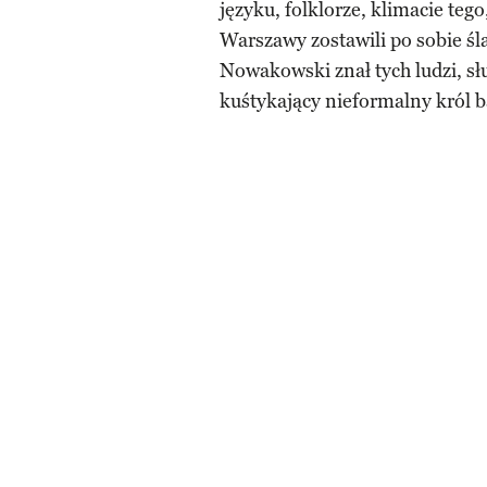
języku, folklorze, klimacie te
Warszawy zostawili po sobie ś
Nowakowski znał tych ludzi, sł
kuśtykający nieformalny król b