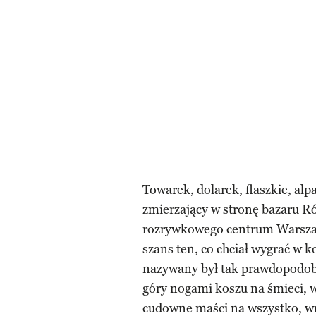
Towarek, dolarek, flaszkie, alp
zmierzający w stronę bazaru Ró
rozrywkowego centrum Warsza
szans ten, co chciał wygrać w k
nazywany był tak prawdopodob
góry nogami koszu na śmieci, 
cudowne maści na wszystko, wró