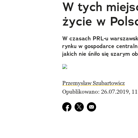
W tych miejs
życie w Pols
W czasach PRL-u warszawski
rynku w gospodarce centralnie
jakich nie śniło się szarym 
Przemysław Szubartowicz
Opublikowano: 26.07.2019, 11
Udostępnij na facebook
Udostępnij na twitter
E-mail do przyjaciela