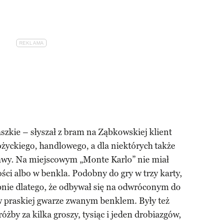
aszkie – słyszał z bram na Ząbkowskiej klient
życkiego, handlowego, a dla niektórych także
wy. Na miejscowym „Monte Karlo” nie miał
ości albo w benkla. Podobny do gry w trzy karty,
nie dlatego, że odbywał się na odwróconym do
w praskiej gwarze zwanym benklem. Były też
żby za kilka groszy, tysiąc i jeden drobiazgów,