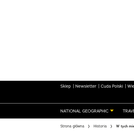
Skip
to
main
content
Sklep
Newsletter
Cuda Polski
Wie
NATIONAL GEOGRAPHIC
TRAV
Strona główna
Historia
W tych mie