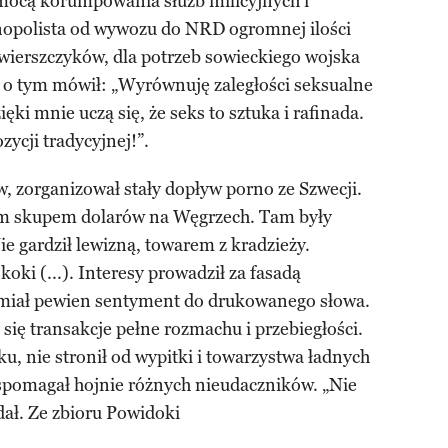
omocą korumpowania służb milicyjnych i
nopolista od wywozu do NRD ogromnej ilości
świerszczyków, dla potrzeb sowieckiego wojska
 o tym mówił: „Wyrównuję zaległości seksualne
ęki mnie uczą się, że seks to sztuka i rafinada.
zycji tradycyjnej!”.
, zorganizował stały dopływ porno ze Szwecji.
m skupem dolarów na Węgrzech. Tam były
ie gardził lewizną, towarem z kradzieży.
oki (...). Interesy prowadził za fasadą
 miał pewien sentyment do drukowanego słowa.
się transakcje pełne rozmachu i przebiegłości.
u, nie stronił od wypitki i towarzystwa ładnych
 wspomagał hojnie różnych nieudaczników. „Nie
ał. Ze zbioru Powidoki