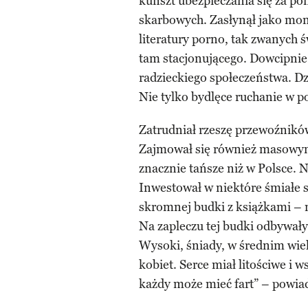
kunszt ubezpieczania się za p
skarbowych. Zasłynął jako mo
literatury porno, tak zwanych 
tam stacjonującego. Dowcipnie
radzieckiego społeczeństwa. Dzi
Nie tylko bydlęce ruchanie w po
Zatrudniał rzeszę przewoźników
Zajmował się również masowy
znacznie tańsze niż w Polsce. N
Inwestował w niektóre śmiałe sk
skromnej budki z książkami –
Na zapleczu tej budki odbywały 
Wysoki, śniady, w średnim wiek
kobiet. Serce miał litościwe i
każdy może mieć fart” – powiad