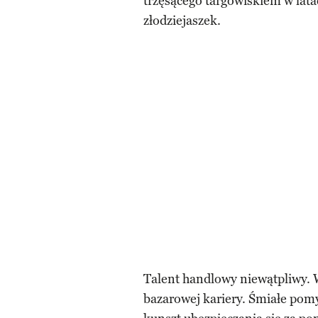
trzęsącego targowiskiem w lata
złodziejaszek.
Talent handlowy niewątpliwy. 
bazarowej kariery. Śmiałe pom